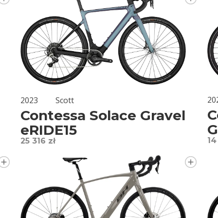
20
2023
Scott
C
Contessa Solace Gravel
G
eRIDE15
14
25 316 zł