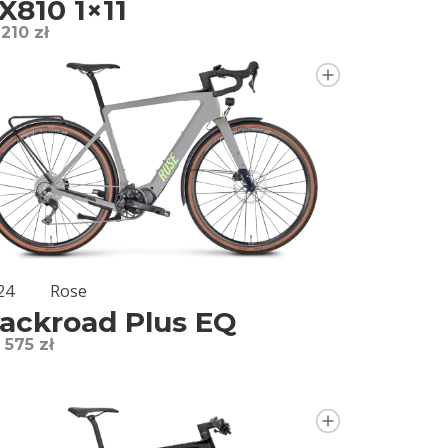
X810 1×11
 210 zł
24
Rose
ackroad Plus EQ
 575 zł