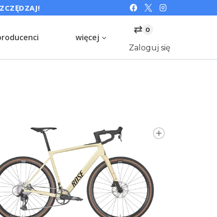
SZCZĘDZAJ!
⇄
0
producenci
więcej
Zaloguj się