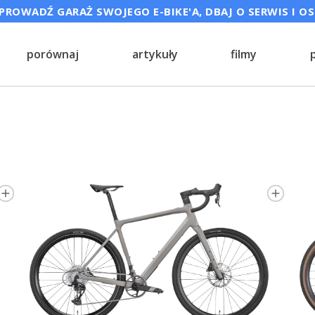
ROWADŹ GARAŻ SWOJEGO E-BIKE'A, DBAJ O SERWIS I O
porównaj
artykuły
filmy