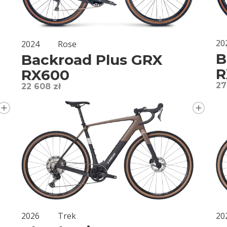
20
2024
Rose
B
Backroad Plus GRX
R
RX600
27
22 608 zł
20
2026
Trek