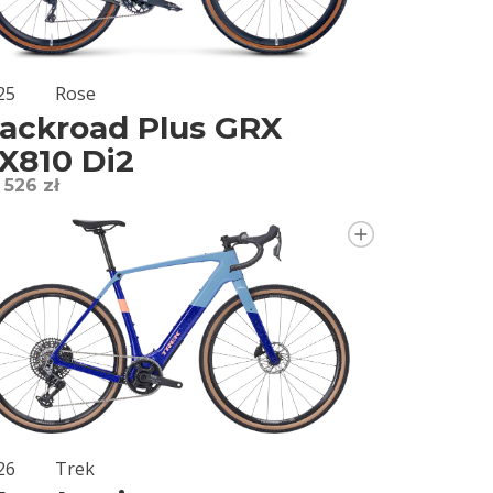
25
Rose
ackroad Plus GRX
X810 Di2
 526 zł
26
Trek