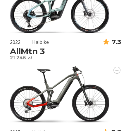
7.3
2022
Haibike
AllMtn 3
21 246 zł