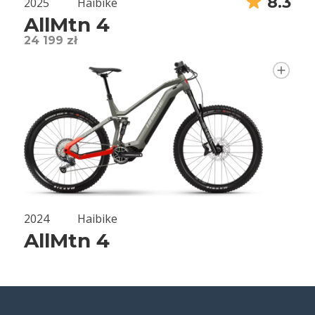
8.3
2025
Haibike
AllMtn 4
24 199 zł
2024
Haibike
AllMtn 4