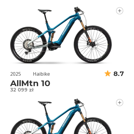
8.7
2025
Haibike
AllMtn 10
32 099 zł