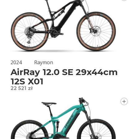
2024
Raymon
AirRay 12.0 SE 29x44cm
12S X01
22 521 zł