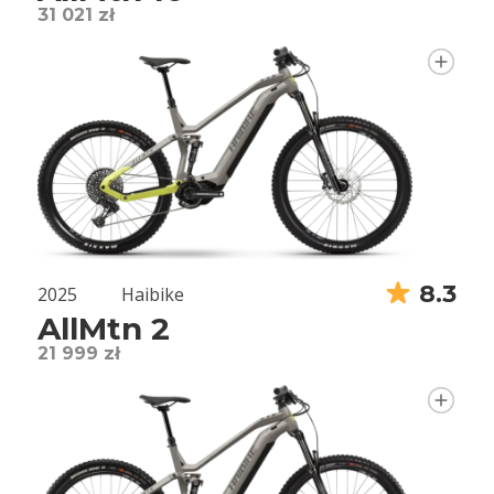
31 021 zł
8.3
2025
Haibike
AllMtn 2
21 999 zł