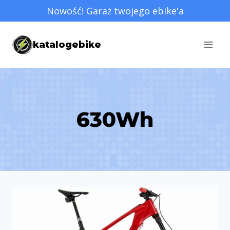
Przejdź
Nowość! Garaż twojego ebike'a
do
treści
katalogebike
630Wh