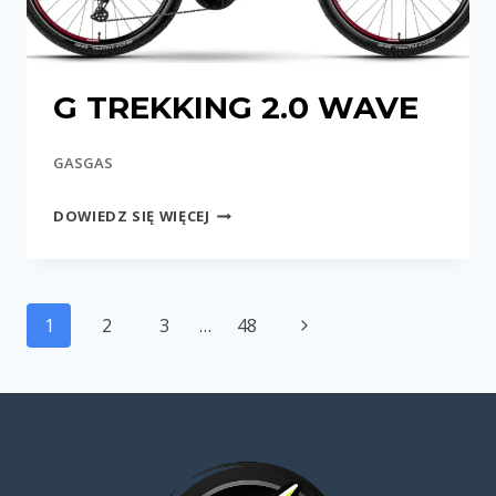
G TREKKING 2.0 WAVE
GASGAS
G
DOWIEDZ SIĘ WIĘCEJ
TREKKING
2.0
WAVE
Nawigacja
Następna
1
2
3
…
48
strony
strona