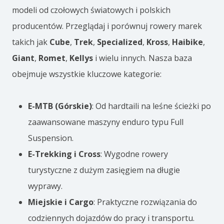
0
modeli od czołowych światowych i polskich
2
producentów. Przeglądaj i porównuj rowery marek
6
takich jak
Cube
,
Trek
,
Specialized
,
Kross
,
Haibike
,
:
Giant
,
Romet
,
Kellys
i wielu innych. Nasza baza
C
obejmuje wszystkie kluczowe kategorie:
z
y
E-MTB (Górskie)
: Od hardtaili na leśne ścieżki po
1
zaawansowane maszyny enduro typu Full
2
Suspension.
0
E-Trekking i Cross
: Wygodne rowery
N
turystyczne z dużym zasięgiem na długie
m
wyprawy.
m
Miejskie i Cargo
: Praktyczne rozwiązania do
o
codziennych dojazdów do pracy i transportu.