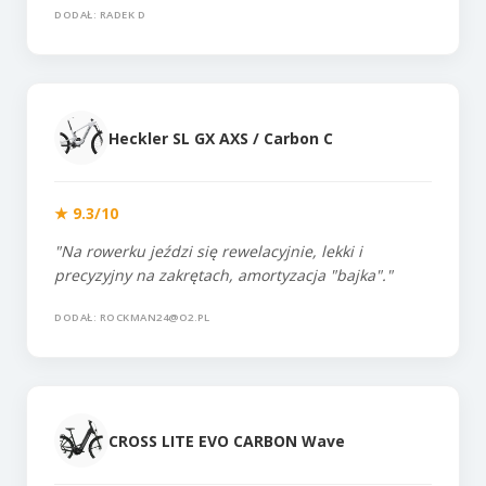
DODAŁ: RADEK D
Heckler SL GX AXS / Carbon C
★ 9.3/10
"Na rowerku jeździ się rewelacyjnie, lekki i
precyzyjny na zakrętach, amortyzacja "bajka"."
DODAŁ: ROCKMAN24@O2.PL
CROSS LITE EVO CARBON Wave