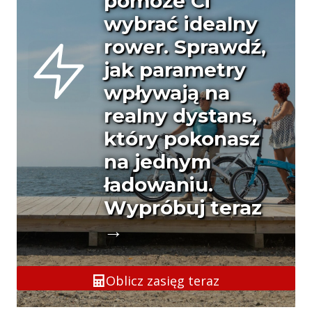
pomoże Ci
wybrać idealny
rower. Sprawdź,
jak parametry
wpływają na
realny dystans,
który pokonasz
na jednym
ładowaniu.
Wypróbuj teraz
→
Oblicz zasięg teraz