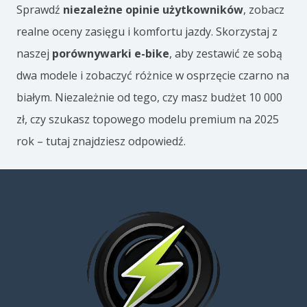
o
Sprawdź
niezależne opinie użytkowników
, zobacz
t
realne oceny zasięgu i komfortu jazdy. Skorzystaj z
o
naszej
porównywarki e-bike
, aby zestawić ze sobą
g
dwa modele i zobaczyć różnice w osprzęcie czarno na
r
białym. Niezależnie od tego, czy masz budżet 10 000
a
zł, czy szukasz topowego modelu premium na 2025
n
rok – tutaj znajdziesz odpowiedź.
i
c
a
i
n
ż
y