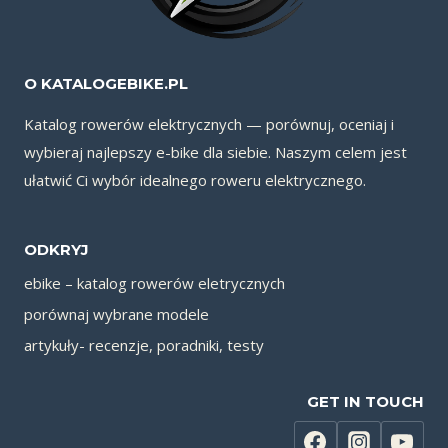
n
i
e
O KATALOGEBIKE.PL
r
Katalog rowerów elektrycznych — porównuj, oceniaj i
i
wybieraj najlepszy e-bike dla siebie. Naszym celem jest
i
ułatwić Ci wybór idealnego roweru elektrycznego.
?
R
ODKRYJ
a
ebike – katalog rowerów eletrycznych
n
porównaj wybrane modele
k
artykuły- recenzje, poradniki, testy
i
n
GET IN TOUCH
g