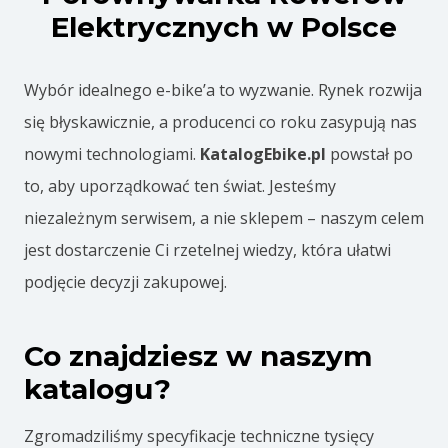
y
Elektrycznych w Polsce
s
i
Wybór idealnego e-bike’a to wyzwanie. Rynek rozwija
l
się błyskawicznie, a producenci co roku zasypują nas
n
nowymi technologiami.
KatalogEbike.pl
powstał po
i
to, aby uporządkować ten świat. Jesteśmy
k
niezależnym serwisem, a nie sklepem – naszym celem
e
jest dostarczenie Ci rzetelnej wiedzy, która ułatwi
-
podjęcie decyzji zakupowej.
b
i
Co znajdziesz w naszym
k
katalogu?
e
2
Zgromadziliśmy specyfikacje techniczne tysięcy