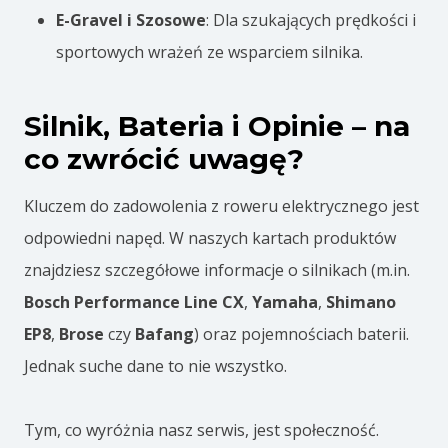
m
E-Gravel i Szosowe
: Dla szukających prędkości i
e
sportowych wrażeń ze wsparciem silnika.
n
t
Silnik, Bateria i Opinie – na
u
co zwrócić uwagę?
o
b
Kluczem do zadowolenia z roweru elektrycznego jest
r
odpowiedni napęd. W naszych kartach produktów
o
znajdziesz szczegółowe informacje o silnikach (m.in.
t
Bosch Performance Line CX
,
Yamaha
,
Shimano
o
EP8
,
Brose
czy
Bafang
) oraz pojemnościach baterii.
w
Jednak suche dane to nie wszystko.
e
g
Tym, co wyróżnia nasz serwis, jest społeczność.