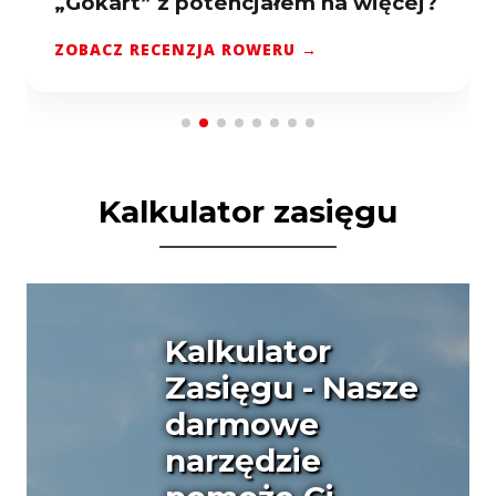
Pinion MGU E1.12: Czy to napęd
przyszłości?
ZOBACZ TEST SPRZĘTU →
Kalkulator zasięgu
Kalkulator
Zasięgu
- Nasze
darmowe
narzędzie