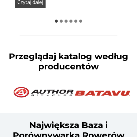
N
Czytaj dalej
a
j
p
o
t
Przeglądaj katalog według
ę
producentów
ż
n
i
e
j
s
Największa Baza i
z
Porównywarka Rowerów