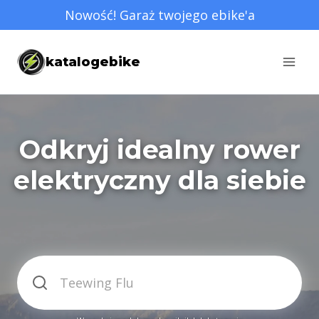
Przejdź
Nowość! Garaż twojego ebike'a
do
treści
katalogebike
Odkryj idealny rower
elektryczny dla siebie