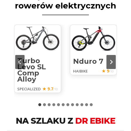
rowerów elektrycznych
Turbo
Nduro 7
O
Levo SL
★ 9
HAIBIKE
Comp
/10
Alloy
10
★ 9.7
SPECIALIZED
/10
NA SZLAKU Z
DR EBIKE