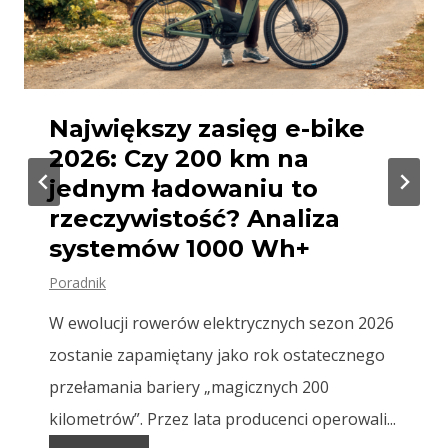
Najpotężniejszy silnik e-
bike 2026: Czy 120 Nm
momentu obrotowego to
granica inżynierii? Ranking
napędów
Test
W sezonie 2026 wyścig zbrojeń wśród
producentów jednostek napędowych wszedł w
fazę krytyczną. Przez lata standardem w
segmencie High-Performance było...