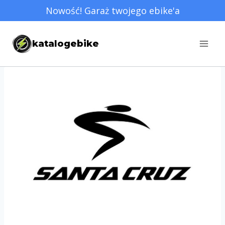
Przejdź
Nowość! Garaż twojego ebike'a
do
treści
katalogebike