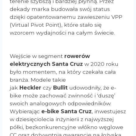
terenie szybszą i bardziej płynną. Przez
dekady marka budowała swój status
dzięki opatentowanemu zawieszeniu VPP
(Virtual Pivot Point), które stało się
wzorcem wydajności na całym świecie.
Wejście w segment
rowerów
elektrycznych Santa Cruz
w 2020 roku
było momentem, na który czekała cała
branża. Modele takie
jak
Heckler
czy
Bullit
udowodniły, że e-
bike może zachować zwinność i 'duszę’
swoich analogowych odpowiedników.
Wybierając
e-bike Santa Cruz
, inwestujesz
w dziesięciolecia inżynierii z najwyższej
półki, bezkonkurencyjne włókno węglowe
CC oraz dożywotnią gwarancję na łożyska