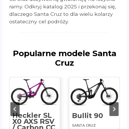
ramy. Odkryj katalog 2025 i przekonaj się,
dlaczego Santa Cruz to dla wielu kolarzy
ostateczny cel podróży.
Popularne modele Santa
Cruz
Heckler SL
Bullit 90
90
V
SANTA CRUZ
C