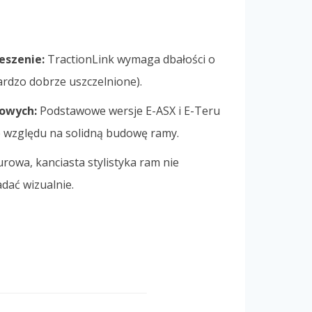
eszenie:
TractionLink wymaga dbałości o
ardzo dobrze uszczelnione).
owych:
Podstawowe wersje E-ASX i E-Teru
e względu na solidną budowę ramy.
rowa, kanciasta stylistyka ram nie
ać wizualnie.