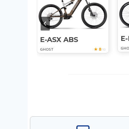
E
E-ASX ABS
ENTIAL
GHO
★ 8
GHOST
/10