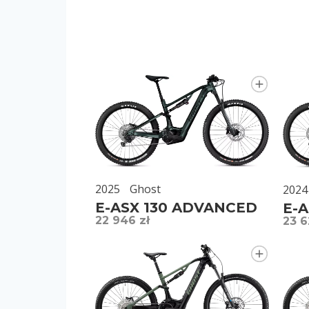
2025
Ghost
2024
E-ASX 130 ADVANCED
E-A
22 946 zł
23 6