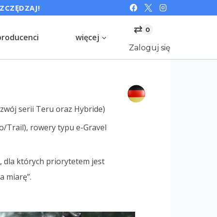
SZCZĘDZAJ!
⇄
0
producenci
więcej
Zaloguj się
ozwój serii Teru oraz Hybride)
rail), rowery typu e-Gravel
 dla których priorytetem jest
a miarę”.