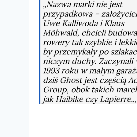
„Nazwa marki nie jest
przypadkowa – założyciel
Uwe Kalliwoda i Klaus
Möhwald, chcieli budow
rowery tak szybkie i lekki
by przemykały po szlaka
niczym duchy. Zaczynali
1993 roku w małym garażu
dziś Ghost jest częścią Ac
Group, obok takich mare
jak Haibike czy Lapierre.
„