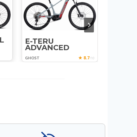
L
E-TERU
PATH 
ADVANCED
GHOST
★ 8.7
GHOST
/10