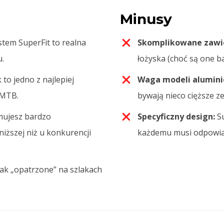
Minusy
tem SuperFit to realna
Skomplikowane zawi
.
łożyska (choć są one b
to jedno z najlepiej
Waga modeli alumini
-MTB.
bywają nieco cięższe z
ujesz bardzo
Specyficzny design:
Su
iższej niż u konkurencji
każdemu musi odpowiad
tak „opatrzone” na szlakach