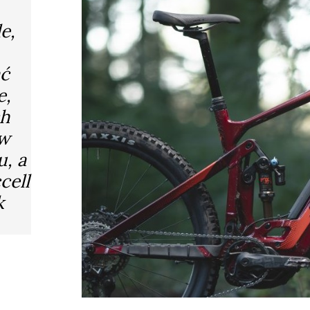
e,
ać
e,
ch
 w
, a
cell
k