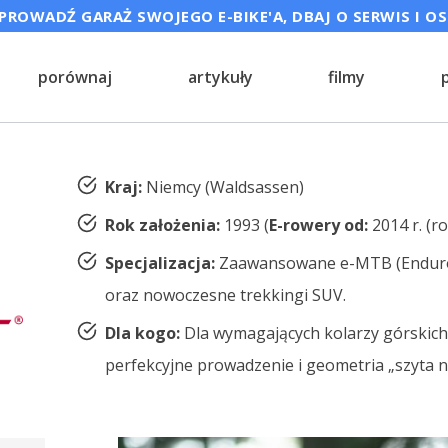
ROWADŹ GARAŻ SWOJEGO E-BIKE'A, DBAJ O SERWIS I O
porównaj
artykuły
filmy
Kraj:
Niemcy (Waldsassen)
Rok założenia:
1993 (
E-rowery od:
2014 r. (r
Specjalizacja:
Zaawansowane e-MTB (Enduro/T
oraz nowoczesne trekkingi SUV.
Dla kogo:
Dla wymagających kolarzy górskich,
perfekcyjne prowadzenie i geometria „szyta n