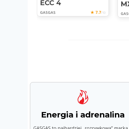
.0
ECC 4
M
★ 9.3
/10
★ 7.7
GASGAS
/10
GAS
Energia i adrenalina
GASGAS to najbardziej „rozrywkowa” marka