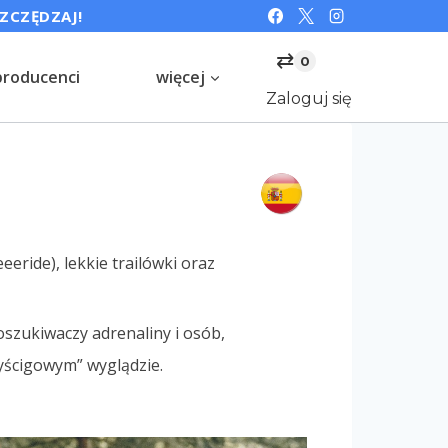
SZCZĘDZAJ!
⇄
0
producenci
więcej
Zaloguj się
ride), lekkie trailówki oraz
zukiwaczy adrenaliny i osób,
ścigowym” wyglądzie.