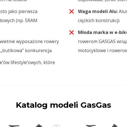
sto jako pierwsza
Waga modeli Alu:
Alum
ędowych (np. SRAM
ciężkich konstrukcji.
Młoda marka w e-bik
świetnie wyposażone rowery
rowerom GASGAS wciąż s
 „butikowa” konkurencja.
motocyklowe i rowero
’ów lifestyle’owych, które
Katalog modeli GasGas