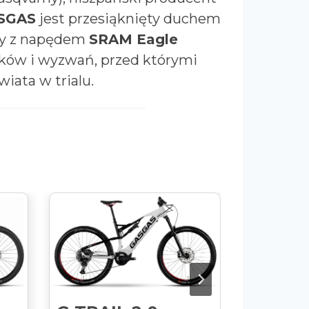
ASGAS
jest przesiąknięty duchem
amy z napędem
SRAM Eagle
koków i wyzwań, przed którymi
wiata w trialu.