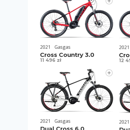
2021
Gasgas
2021
Cross Country 3.0
Cro
11 496 zł
12 4
2021
Gasgas
2021
Dual Cross 6.0
Dua