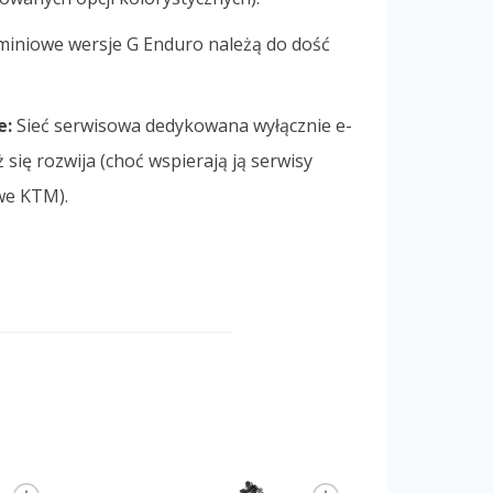
iniowe wersje G Enduro należą do dość
e:
Sieć serwisowa dedykowana wyłącznie e-
ię rozwija (choć wspierają ją serwisy
we KTM).