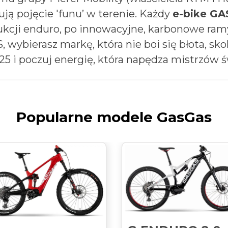
ują pojęcie 'funu’ w terenie. Każdy
e-bike G
rukcji enduro, po innowacyjne, karbonowe r
 wybierasz markę, która nie boi się błota, s
025 i poczuj energię, która napędza mistrzów ś
Popularne modele GasGas