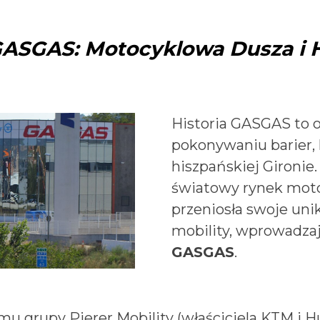
ASGAS: Motocyklowa Dusza i H
Historia GASGAS to o
pokonywaniu barier, 
hiszpańskiej Gironie
światowy rynek motoc
przeniosła swoje uni
mobility, wprowadza
GASGAS
.
u grupy Pierer Mobility (właściciela KTM i H