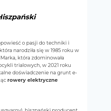
iszpański
powieść o pasji do techniki i
która narodziła się w 1985 roku w
. Marka, która zdominowała
ykli trialowych, w 2021 roku
kalne doświadczenie na grunt e-
jąc
rowery elektryczne
usqvarny), hiszpański producent