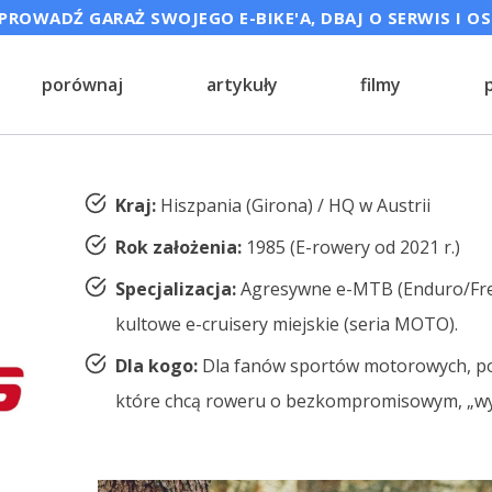
ROWADŹ GARAŻ SWOJEGO E-BIKE'A, DBAJ O SERWIS I O
porównaj
artykuły
filmy
Kraj:
Hiszpania (Girona) / HQ w Austrii
Rok założenia:
1985 (E-rowery od 2021 r.)
Specjalizacja:
Agresywne e-MTB (Enduro/Freee
kultowe e-cruisery miejskie (seria MOTO).
Dla kogo:
Dla fanów sportów motorowych, pos
które chcą roweru o bezkompromisowym, „wy