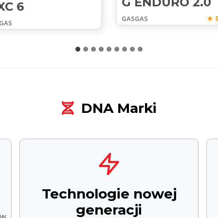
G ENDURO 2.0
XC 6
★ 8
GASGAS
GAS
DNA Marki
Technologie nowej
generacji
 w