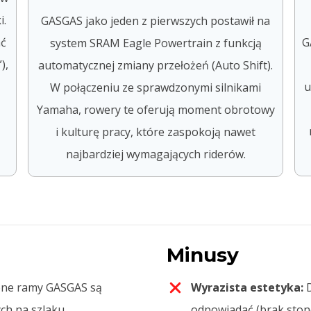
i.
GASGAS jako jeden z pierwszych postawił na
ać
G
system SRAM Eagle Powertrain z funkcją
),
automatycznej zmiany przełożeń (Auto Shift).
u
W połączeniu ze sprawdzonymi silnikami
Yamaha, rowery te oferują moment obrotowy
i kulturę pracy, które zaspokoją nawet
najbardziej wymagających riderów.
Minusy
ne ramy GASGAS są
Wyrazista estetyka:
D
ch na szlaku.
odpowiadać (brak ston