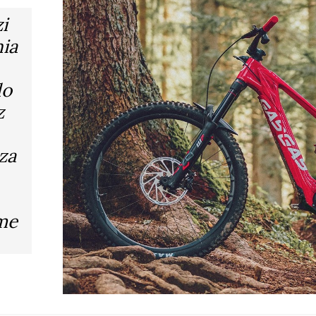
i
ia
do
z
za
ome