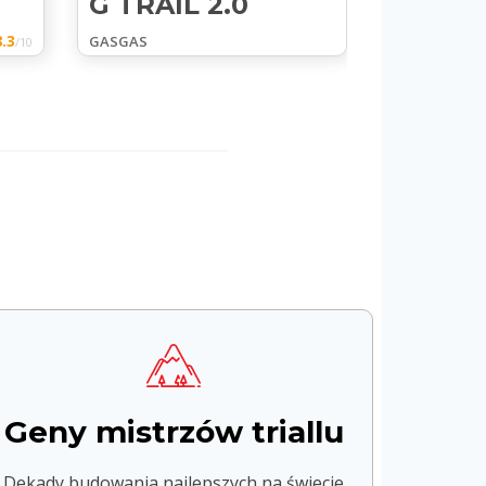
G TRAIL 2.0
G LIGH
.3
GASGAS
GASGAS
/10
Geny mistrzów triallu
Dekady budowania najlepszych na świecie