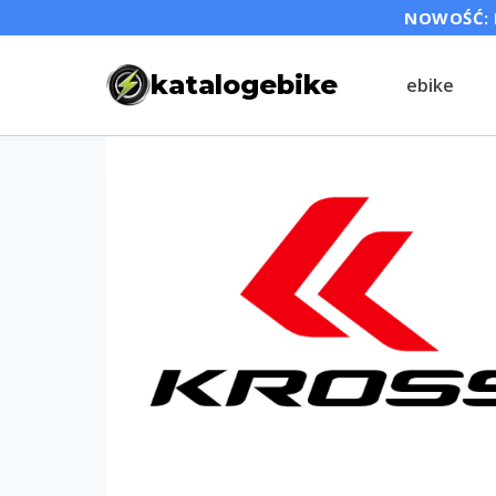
Przejdź
NOWOŚĆ: P
do
katalogebike
ebike
treści