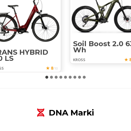
Soil Boost 2.0 
Wh
RANS HYBRID
0 LS
★ 8
KROSS
★ 8
SS
/10
DNA Marki