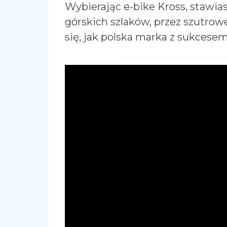
Wybierając e-bike Kross, stawia
górskich szlaków, przez szutrowe
się, jak polska marka z sukcese