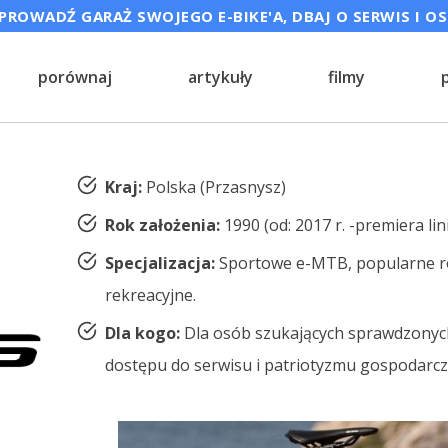
ROWADŹ GARAŻ SWOJEGO E-BIKE'A, DBAJ O SERWIS I O
porównaj
artykuły
filmy
Kraj:
Polska (Przasnysz)
Rok założenia:
1990 (od: 2017 r. -premiera lin
Specjalizacja:
Sportowe e-MTB, popularne r
rekreacyjne.
Dla kogo:
Dla osób szukających sprawdzonych
dostępu do serwisu i patriotyzmu gospodar