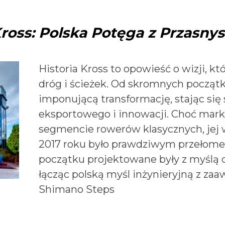
ross: Polska Potęga z Przasny
Historia Kross to opowieść o wizji, kt
dróg i ścieżek. Od skromnych początk
imponującą transformację, stając si
eksportowego i innowacji. Choć mar
segmencie rowerów klasycznych, jej 
2017 roku było prawdziwym przełome
początku projektowane były z myślą o 
łącząc polską myśl inżynieryjną z 
Shimano Steps