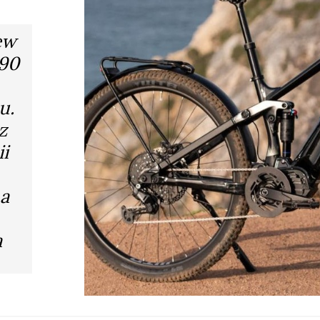
ew
990
u.
z
i
a
a