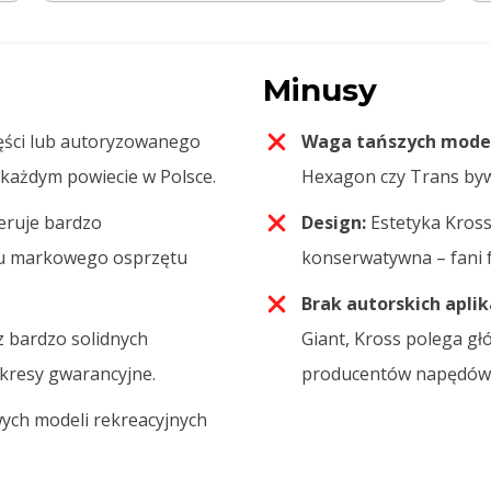
Minusy
ęści lub autoryzowanego
Waga tańszych model
 każdym powiecie w Polsce.
Hexagon czy Trans bywa
eruje bardzo
Design:
Estetyka Kross
iu markowego osprzętu
konserwatywna – fani f
Brak autorskich aplika
z bardzo solidnych
Giant, Kross polega g
okresy gwarancyjne.
producentów napędów
ch modeli rekreacyjnych