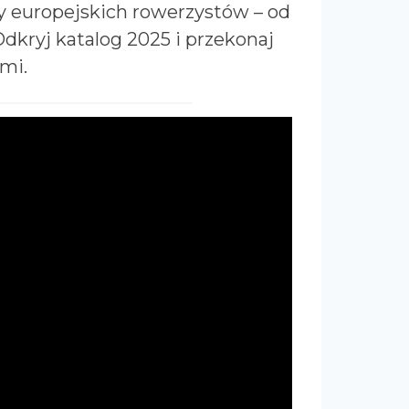
by europejskich rowerzystów – od
Odkryj katalog 2025 i przekonaj
mi.