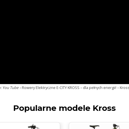
o: You Tube –
Rowery Elektryczne E-CITY KROSS – dla pełnych energii! – Kros
Popularne modele Kross