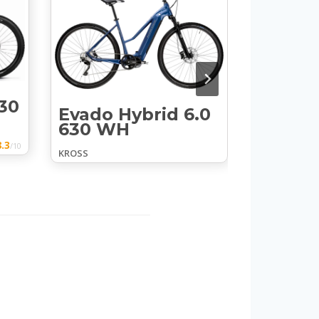
630
Evado Hybrid 6.0
Hexag
630 WH
3.0 56
.3
/10
KROSS
KROSS