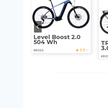
OST
Level Boost 2.0
504 Wh
T
3.
★ 7.7
KROSS
/10
KRO