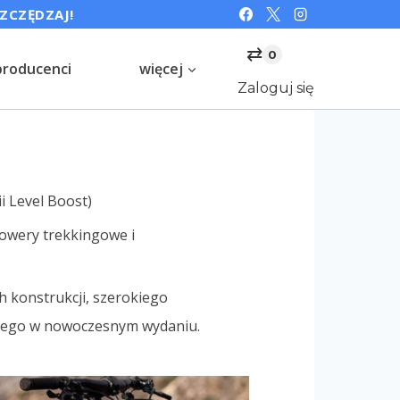
SZCZĘDZAJ!
⇄
0
producenci
więcej
Zaloguj się
ii Level Boost)
owery trekkingowe i
 konstrukcji, szerokiego
czego w nowoczesnym wydaniu.