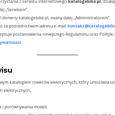
orzystania z serwisu internetowego
katalogebike.pl
, dział
lej „Serwisem”.
el domeny katalogebike.pl, zwany dalej „Administratorem”.
st za pośrednictwem adresu e-mail:
kontakt@katalogebike
ceptuje postanowienia niniejszego Regulaminu oraz Polityki
rywatnosci
.
wisu
owym katalogiem rowerów elektrycznych, który umożliwia u
h elektrycznych,
a i porównywania modeli.