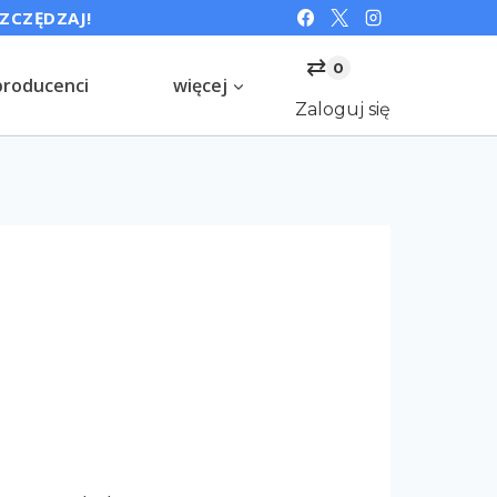
SZCZĘDZAJ!
⇄
0
producenci
więcej
Zaloguj się