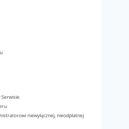
u.
Serwisie.
eru.
istratorowi niewyłącznej, nieodpłatnej