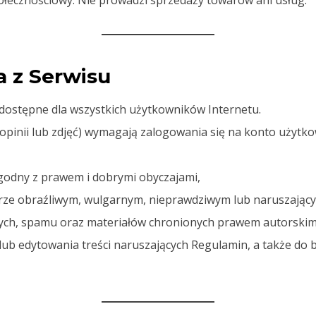
ołecznościowy. Nie prowadzi sprzedaży towarów ani usług.
a z Serwisu
i dostępne dla wszystkich użytkowników Internetu.
 opinii lub zdjęć) wymagają zalogowania się na konto użytko
godny z prawem i dobrymi obyczajami,
erze obraźliwym, wulgarnym, nieprawdziwym lub naruszając
ych, spamu oraz materiałów chronionych prawem autorskim b
ub edytowania treści naruszających Regulamin, a także do