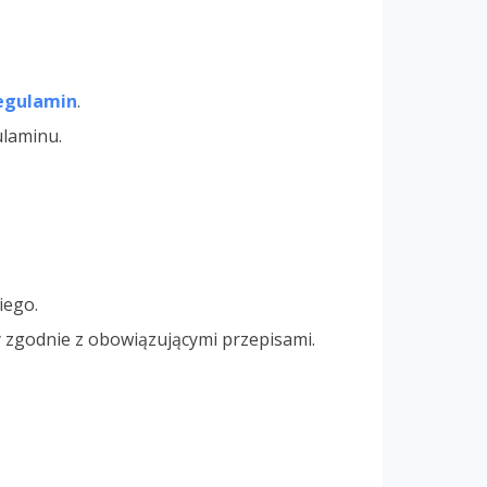
regulamin
.
ulaminu.
iego.
y zgodnie z obowiązującymi przepisami.