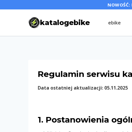
Przejdź
NOWOŚĆ: P
do
katalogebike
ebike
treści
Regulamin serwisu ka
Data ostatniej aktualizacji: 05.11.2025
1. Postanowienia ogó