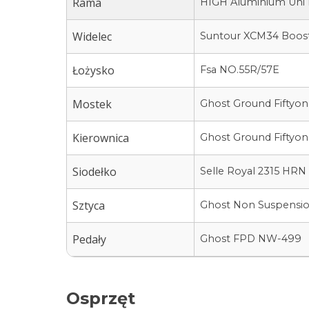
Rama
HIGH Aluminium Uni 
Widelec
Suntour XCM34 Boost
Łożysko
Fsa NO.55R/57E
Mostek
Ghost Ground Fiftyon
Kierownica
Ghost Ground Fiftyon
Siodełko
Selle Royal 2315 HRN
Sztyca
Ghost Non Suspensio
Pedały
Ghost FPD NW-499
Osprzęt