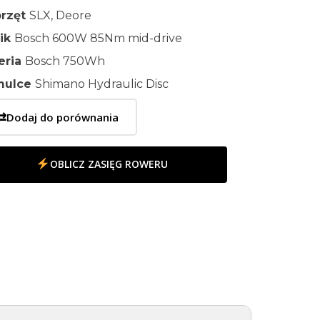
rzęt
SLX, Deore
nik
Bosch 600W 85Nm mid-drive
eria
Bosch 750Wh
mulce
Shimano Hydraulic Disc
⇄
Dodaj do porównania
OBLICZ ZASIĘG ROWERU