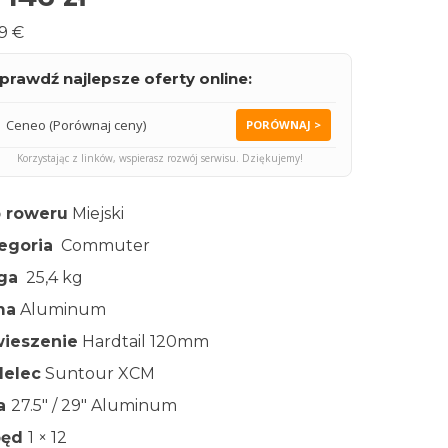
9 €
prawdź najlepsze oferty online:
Ceneo (Porównaj ceny)
PORÓWNAJ >
Korzystając z linków, wspierasz rozwój serwisu. Dziękujemy!
 roweru
Miejski
egoria
Commuter
ga
25,4 kg
ma
Aluminum
ieszenie
Hardtail 120mm
elec
Suntour XCM
ła
27.5″ / 29″ Aluminum
pęd
1 × 12