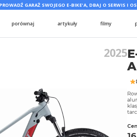
ROWADŹ GARAŻ SWOJEGO E-BIKE'A, DBAJ O SERWIS I O
porównaj
artykuły
filmy
2025
E
A
Row
alu
kla
tar
Cen
16