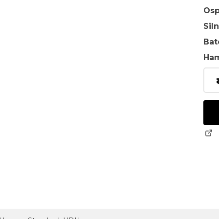
Osp
Sil
Bat
Ha