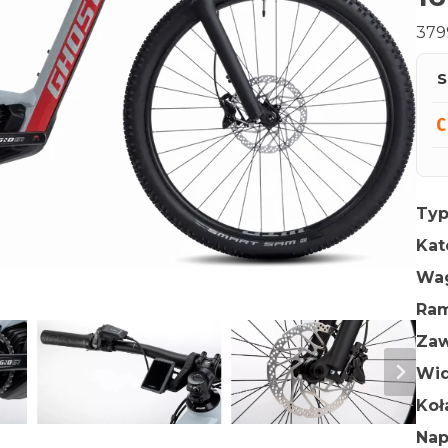
379
S
Typ
Kat
Wa
Ra
Zaw
Wid
Ko
Na