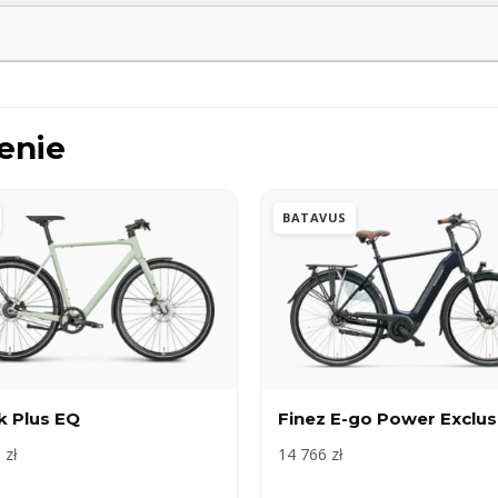
enie
BATAVUS
k Plus EQ
Finez E-go Power Exclus
 zł
14 766 zł