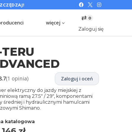
SZCZĘDZAJ!
⇄
0
producenci
więcej
Zaloguj się
-TERU
DVANCED
8.7
(1 opinia)
Zaloguj i oceń
er elektryczny do jazdy miejskiej z
miniową ramą 27.5″ / 29″, komponentami
sy średniej i hydraulicznymi hamulcami
czowymi Shimano.
a katalogowa
 146
zł