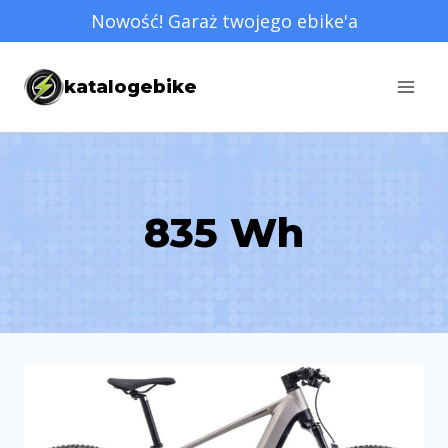
Przejdź
Nowość! Garaż twojego ebike'a
do
treści
katalogebike
835 Wh