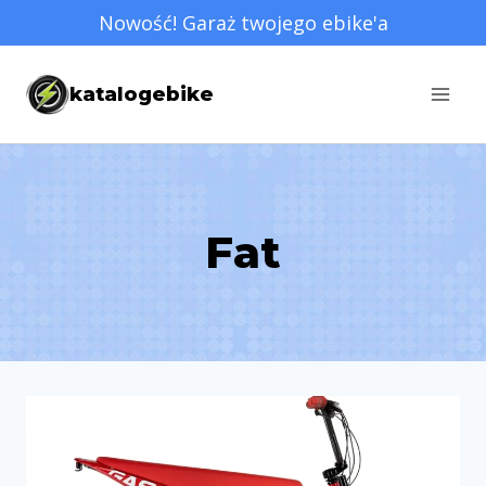
Przejdź
Nowość! Garaż twojego ebike'a
do
treści
katalogebike
Fat