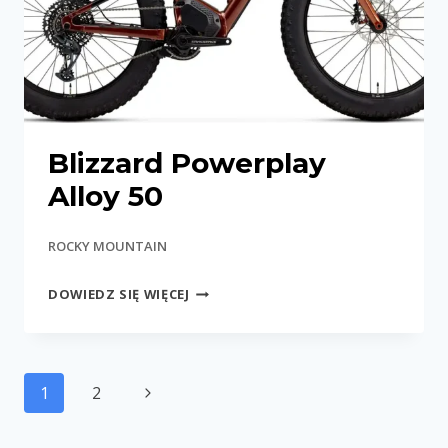
Blizzard Powerplay
Alloy 50
ROCKY MOUNTAIN
BLIZZARD
DOWIEDZ SIĘ WIĘCEJ
POWERPLAY
ALLOY
50
Nawigacja
Następna
1
2
strony
strona