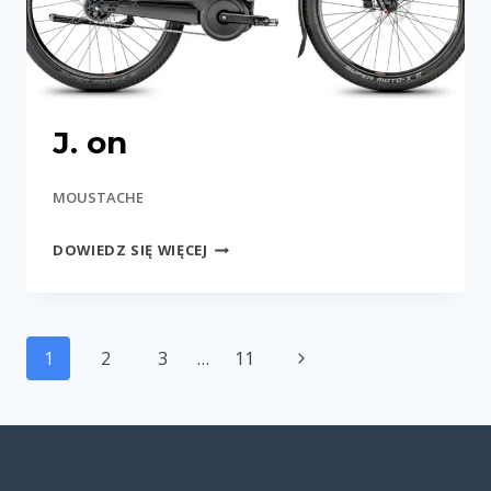
J. on
MOUSTACHE
J.
DOWIEDZ SIĘ WIĘCEJ
ON
Nawigacja
Następna
1
2
3
…
11
strony
strona