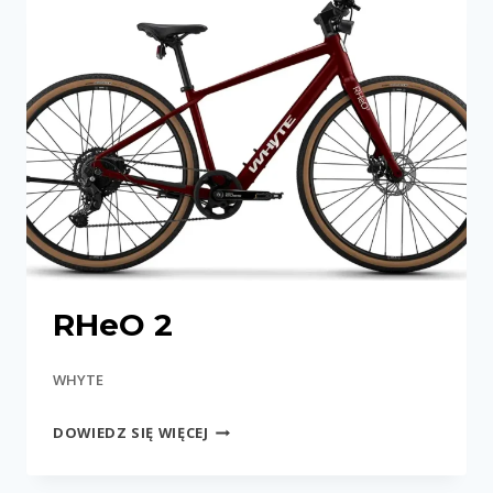
RHeO 2
WHYTE
RHEO
DOWIEDZ SIĘ WIĘCEJ
2