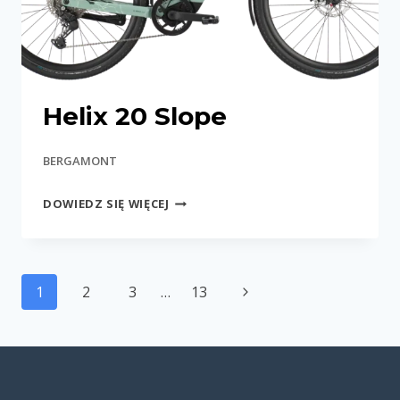
Helix 20 Slope
BERGAMONT
HELIX
DOWIEDZ SIĘ WIĘCEJ
20
SLOPE
Nawigacja
Następna
1
2
3
…
13
strony
strona