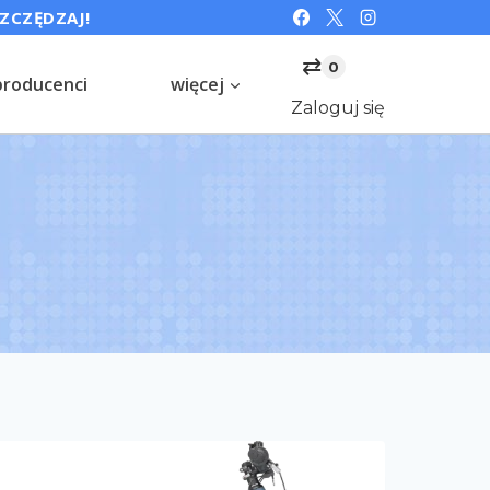
SZCZĘDZAJ!
⇄
0
producenci
więcej
Zaloguj się