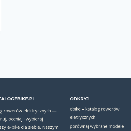
TALOGEBIKE.PL
ODKRYJ
ebike – katalog rowerów
og rowerów elektrycznych —
eletrycznych
uj, oceniaj i wybieraj
porównaj wybrane modele
szy e-bike dla siebie. Naszym