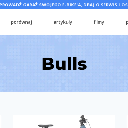
ROWADŹ GARAŻ SWOJEGO E-BIKE'A, DBAJ O SERWIS I O
porównaj
artykuły
filmy
Bulls