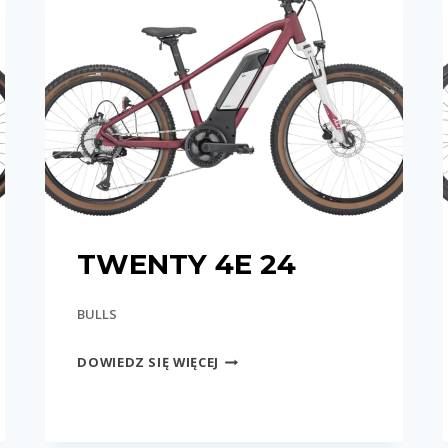
TWENTY 4E 24
BULLS
TWENTY
DOWIEDZ SIĘ WIĘCEJ
4E
24