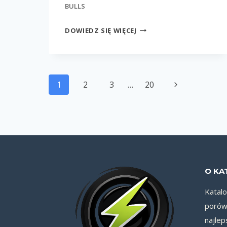
BULLS
STREETLINER
DOWIEDZ SIĘ WIĘCEJ
EVO
WAVE
Nawigacja
Następna
1
2
3
…
20
strony
strona
O KA
Katal
porówn
najlep