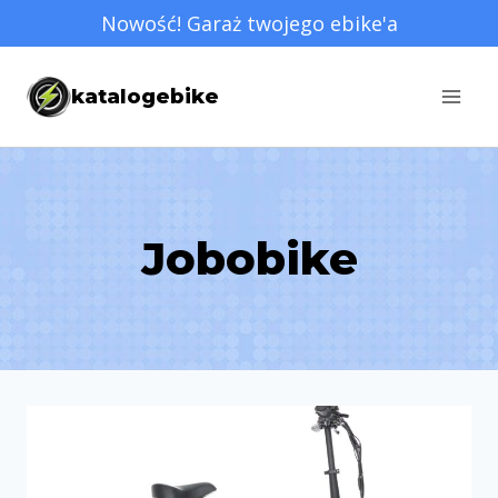
Przejdź
Nowość! Garaż twojego ebike'a
do
treści
katalogebike
Jobobike