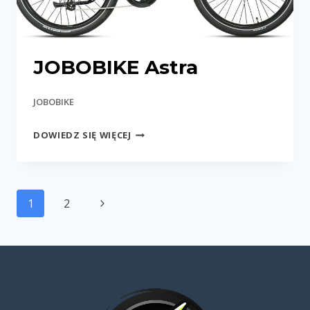
JOBOBIKE Astra
JOBOBIKE
JOBOBIKE
DOWIEDZ SIĘ WIĘCEJ
ASTRA
Nawigacja
Następna
1
2
strony
strona