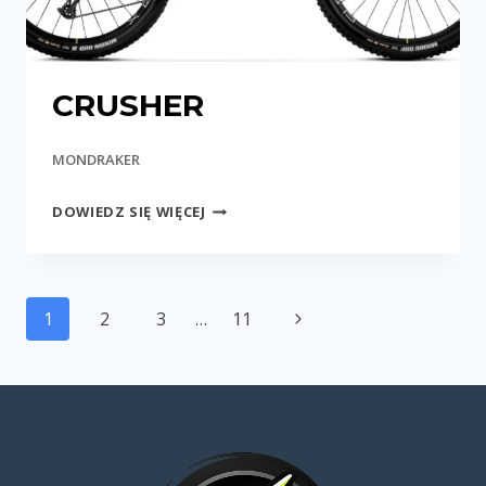
CRUSHER
MONDRAKER
CRUSHER
DOWIEDZ SIĘ WIĘCEJ
Nawigacja
Następna
1
2
3
…
11
strony
strona