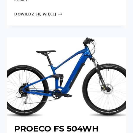
PROECO
DOWIEDZ SIĘ WIĘCEJ
WAVE
AN
RMT
1.0
504WH
PROECO FS 504WH