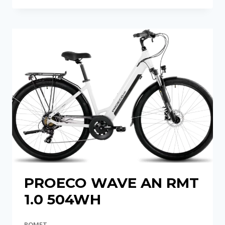
MID
STEP
374WH
PROECO WAVE AN RMT
1.0 504WH
ROMET