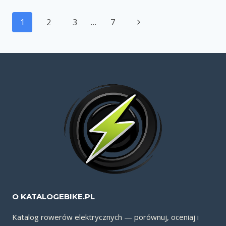
LOW
Nawigacja
FRAME
Następna
1
2
3
…
7
strony
INTEGRATED
strona
O KATALOGEBIKE.PL
Katalog rowerów elektrycznych — porównuj, oceniaj i