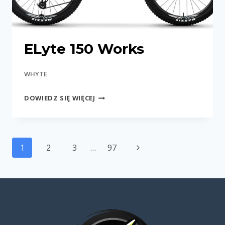
ELyte 150 Works
WHYTE
ELYTE
DOWIEDZ SIĘ WIĘCEJ
150
WORKS
Nawigacja
Następna
1
2
3
…
97
strony
strona