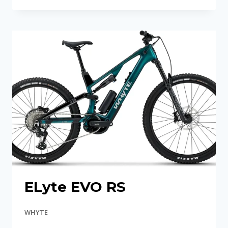
EVO
STAG
WORKS
ELyte EVO RS
WHYTE