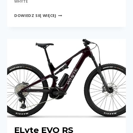
WHYTE
ELYTE
DOWIEDZ SIĘ WIĘCEJ
EVO
STAG
WORKS
ELyte EVO RS