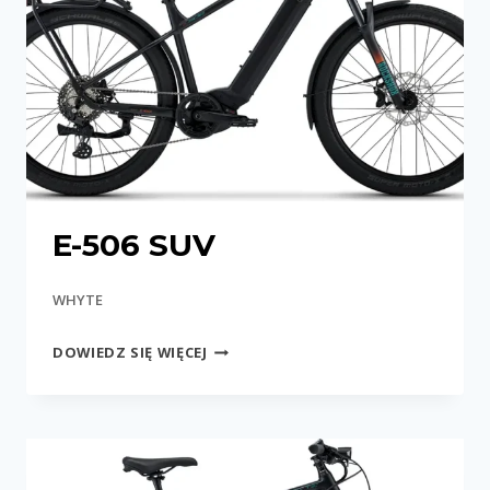
E-506 SUV
WHYTE
E-
DOWIEDZ SIĘ WIĘCEJ
506
SUV