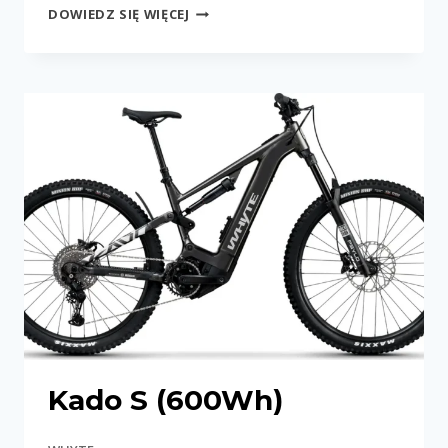
E-
DOWIEDZ SIĘ WIĘCEJ
160
RS
27.5
Kado S (600Wh)