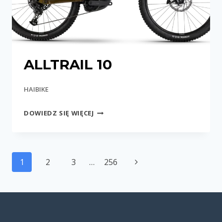
ALLTRAIL 10
HAIBIKE
ALLTRAIL
DOWIEDZ SIĘ WIĘCEJ
10
Nawigacja
Następna
1
2
3
…
256
strony
strona