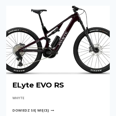
ALL-
TERRAIN
E-
BIKE
ELyte EVO RS
WHYTE
ELYTE
DOWIEDZ SIĘ WIĘCEJ
EVO