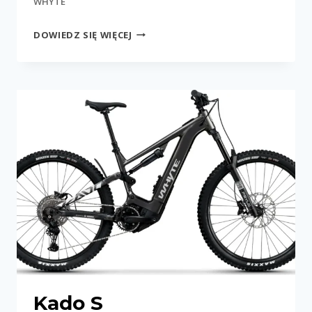
WHYTE
KADO
DOWIEDZ SIĘ WIĘCEJ
S
(600WH)
Kado S