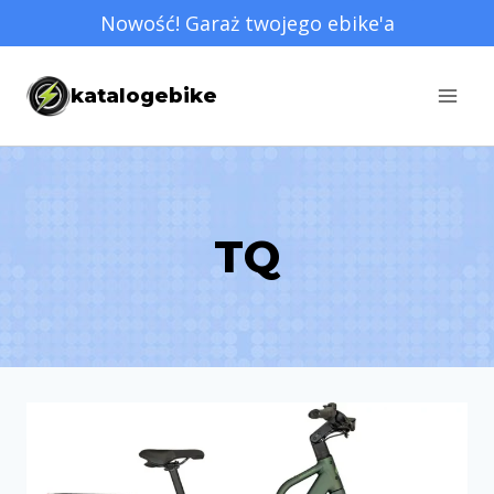
Przejdź
Nowość! Garaż twojego ebike'a
do
treści
katalogebike
TQ