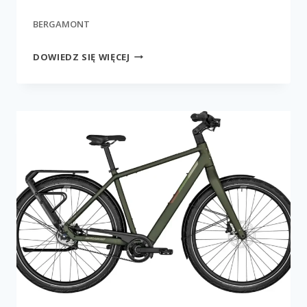
BERGAMONT
E-
DOWIEDZ SIĘ WIĘCEJ
VITESS
ELITE
AMSTERDAM