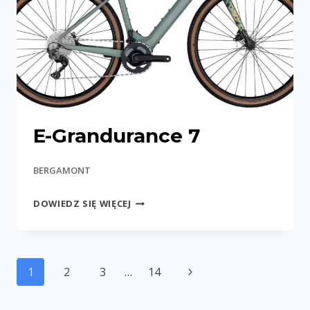
E-Grandurance 7
BERGAMONT
E-
DOWIEDZ SIĘ WIĘCEJ
GRANDURANCE
7
Nawigacja
Następna
1
2
3
…
14
strony
strona