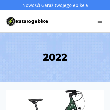
Przejdź
Nowość! Garaż twojego ebike'a
do
treści
katalogebike
2022