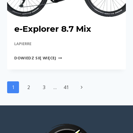
e-Explorer 8.7 Mix
LAPIERRE
E-
DOWIEDZ SIĘ WIĘCEJ
EXPLORER
8.7
MIX
Nawigacja
Następna
1
2
3
…
41
strony
strona