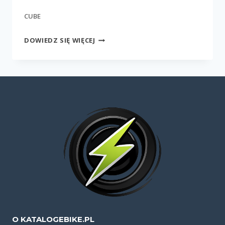
CUBE
CARGO
DOWIEDZ SIĘ WIĘCEJ
DUAL
HYBRID
1000
O KATALOGEBIKE.PL