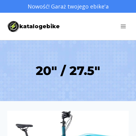
Przejdź
Nowość! Garaż twojego ebike'a
do
treści
katalogebike
20″ / 27.5"