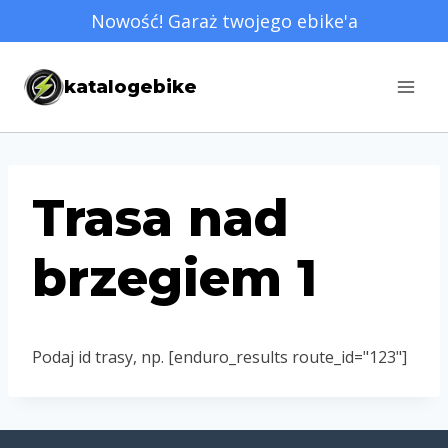
Przejdź
Nowość! Garaż twojego ebike'a
do
treści
katalogebike
Trasa nad
brzegiem 1
Podaj id trasy, np. [enduro_results route_id="123"]