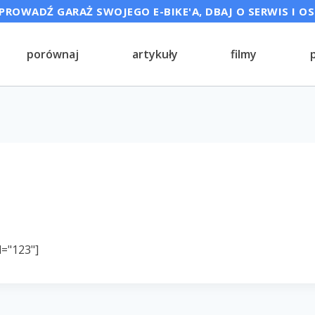
ROWADŹ GARAŻ SWOJEGO E-BIKE'A, DBAJ O SERWIS I O
porównaj
artykuły
filmy
d="123"]