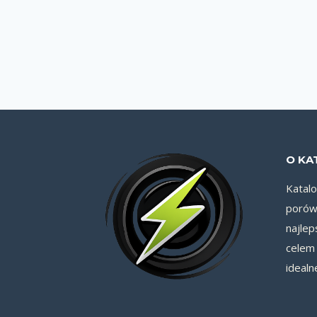
O KA
Katal
porówn
najlep
celem 
idealn