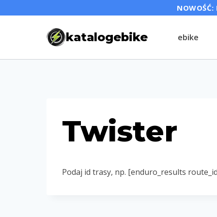
Przejdź
NOWOŚĆ: P
do
katalogebike
ebike
treści
Twister
Podaj id trasy, np. [enduro_results route_i