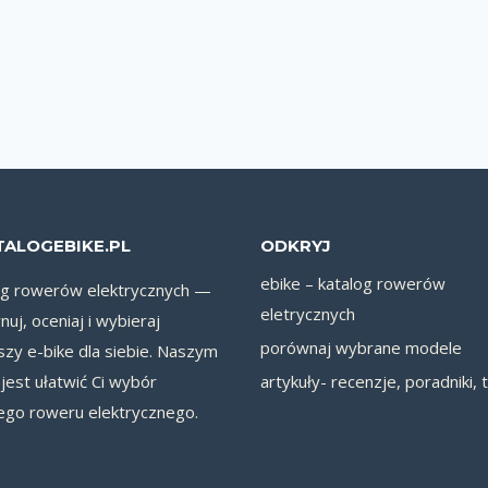
TALOGEBIKE.PL
ODKRYJ
ebike – katalog rowerów
og rowerów elektrycznych —
eletrycznych
uj, oceniaj i wybieraj
porównaj wybrane modele
szy e-bike dla siebie. Naszym
jest ułatwić Ci wybór
artykuły- recenzje, poradniki, 
ego roweru elektrycznego.