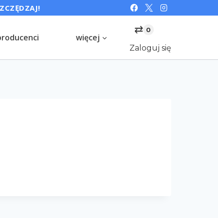
SZCZĘDZAJ!
⇄
0
producenci
więcej
Zaloguj się