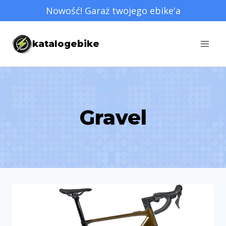
Przejdź
Nowość! Garaż twojego ebike'a
do
treści
katalogebike
Gravel