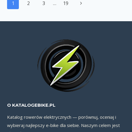
Nawigacja
Następna
1
2
3
…
19
strony
strona
O KATALOGEBIKE.PL
Katalog rowerów elektrycznych — porównuj, oceniaj i
wybieraj najlepszy e-bike dla siebie. Naszym celem jest