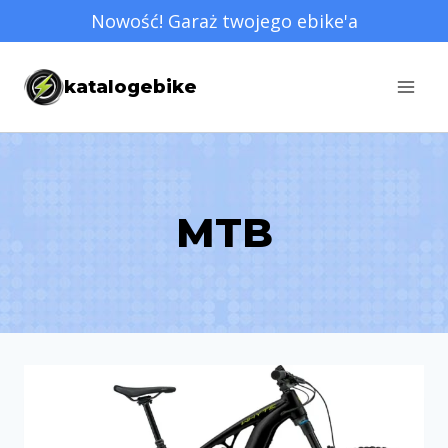
Przejdź
Nowość! Garaż twojego ebike'a
do
treści
katalogebike
MTB