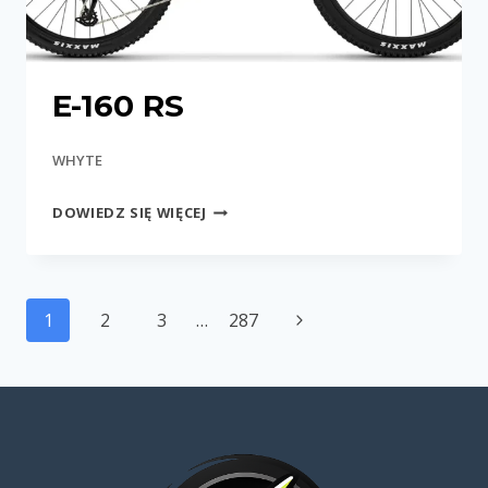
E-160 RS
WHYTE
E-
DOWIEDZ SIĘ WIĘCEJ
160
RS
Nawigacja
Następna
1
2
3
…
287
strony
strona