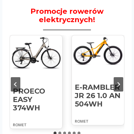
Promocje rowerów
elektrycznych!
E-RAMBLER
PROECO
JR 26 1.0 AN
EASY
504WH
374WH
ROMET
ROMET