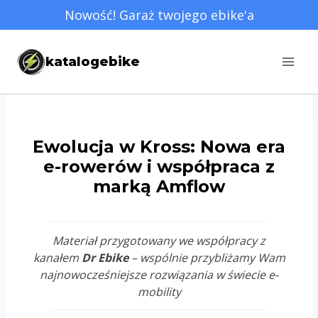
Przejdź
Nowość! Garaż twojego ebike'a
do
treści
katalogebike
Ewolucja w Kross: Nowa era
e-rowerów i współpraca z
marką Amflow
Materiał przygotowany we współpracy z
kanałem
Dr Ebike
– wspólnie przybliżamy Wam
najnowocześniejsze rozwiązania w świecie e-
mobility