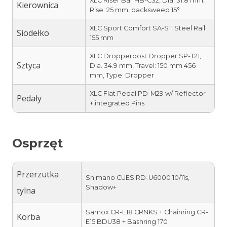
XLC Riser Bar HB-C32, Dia. 31.8 mm,
Kierownica
Rise: 25 mm, backsweep 15°
XLC Sport Comfort SA-S11 Steel Rail
Siodełko
155 mm
XLC Dropperpost Dropper SP-T21,
Sztyca
Dia. 34.9 mm, Travel: 150 mm 456
mm, Type: Dropper
XLC Flat Pedal PD-M29 w/ Reflector
Pedały
+ integrated Pins
Osprzęt
Przerzutka
Shimano CUES RD-U6000 10/11s,
Shadow+
tylna
Samox CR-E18 CRNKS + Chainring CR-
Korba
E15 BDU38 + Bashring 170