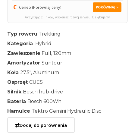
Ceneo (Porównaj ceny)
PORÓWNAJ >
Korzystając z linków, wspierasz rozwój serwisu. Dziękujemy!
Typ roweru
Trekking
Kategoria
Hybrid
Zawieszenie
Full, 120mm
Amortyzator
Suntour
Koła
27.5″, Aluminum
Osprzęt
CUES
Silnik
Bosch hub-drive
Bateria
Bosch 600Wh
Hamulce
Tektro Gemini Hydraulic Disc
⇄
Dodaj do porównania