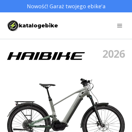
Przejdź
Nowość! Garaż twojego ebike'a
do
treści
katalogebike
2026