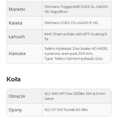
Shimano Triggershift CUES SL-U6000-
Manetki
11R, Rapidfire+
Kaseta
Shimano CUES CS-LG400-11, HG
KMC Chain eGlide with EPT Coating 9-
Łańcuch
11s
Tektro Hydraulic Disc brake HD-M535,
Hamulce
4 pistons, resin pad, 203 mm,
Type: Tektro Gemini Hydraulic Disc
Koła
XLC WR-M17 Disc 25/584 32H 6,5 mm
Obręcze
Valve
Opony
XLC VT-T45 Toorak 60-584