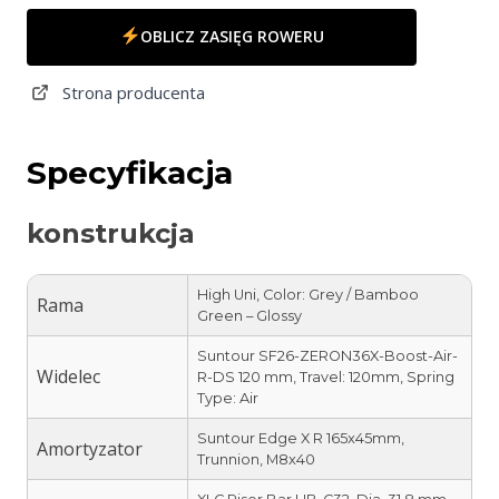
OBLICZ ZASIĘG ROWERU
Strona producenta
Specyfikacja
konstrukcja
High Uni, Color: Grey / Bamboo
Rama
Green – Glossy
Suntour SF26-ZERON36X-Boost-Air-
Widelec
R-DS 120 mm, Travel: 120mm, Spring
Type: Air
Suntour Edge X R 165x45mm,
Amortyzator
Trunnion, M8x40