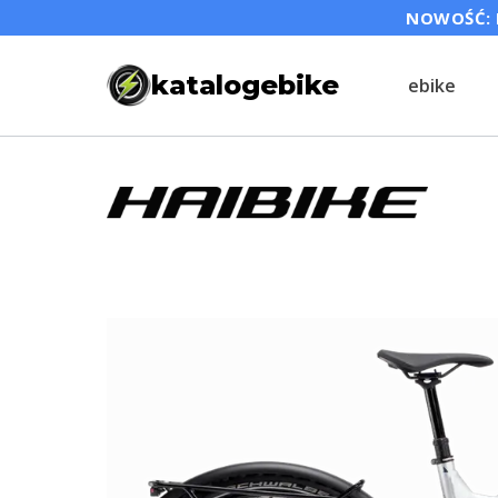
Przejdź
NOWOŚĆ: P
do
katalogebike
ebike
treści