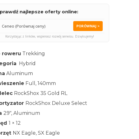
prawdź najlepsze oferty online:
Ceneo (Porównaj ceny)
PORÓWNAJ >
Korzystając z linków, wspierasz rozwój serwisu. Dziękujemy!
 roweru
Trekking
egoria
Hybrid
ma
Aluminum
ieszenie
Full, 140mm
elec
RockShox 35 Gold RL
rtyzator
RockShox Deluxe Select
ła
29″, Aluminum
pęd
1 × 12
rzęt
NX Eagle, SX Eagle