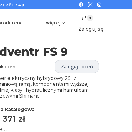
SZCZĘDZAJ!
⇄
0
producenci
więcej
Zaloguj się
dventr FS 9
ak ocen
Zaloguj i oceń
er elektryczny hybrydowy 29″ z
miniową ramą, komponentami wyższej
dniej klasy i hydraulicznymi hamulcami
czowymi Shimano.
a katalogowa
 371
zł
9 €