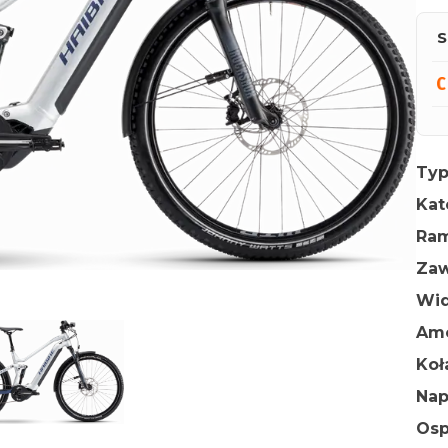
S
Typ
Kat
Ra
Zaw
Wid
Amo
Ko
Na
Osp