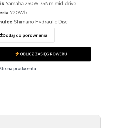
nik
Yamaha 250W 75Nm mid-drive
eria
720Wh
mulce
Shimano Hydraulic Disc
⇄
Dodaj do porównania
OBLICZ ZASIĘG ROWERU
Strona producenta