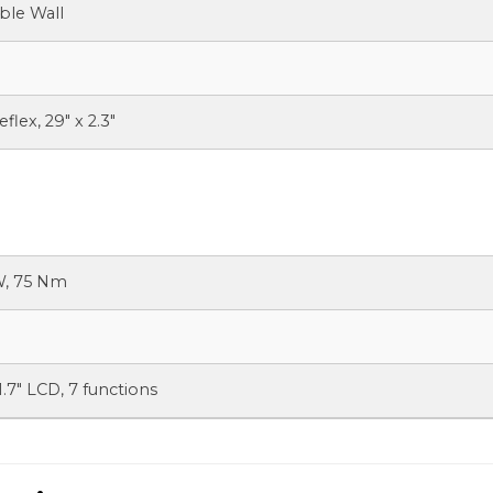
ble Wall
lex, 29″ x 2.3″
W, 75 Nm
.7″ LCD, 7 functions