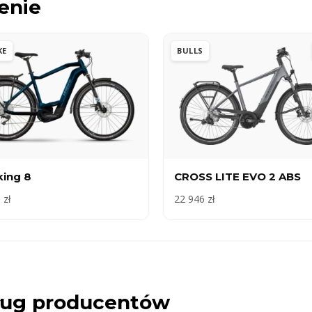
enie
KE
BULLS
king 8
CROSS LITE EVO 2 ABS
 zł
22 946 zł
dług producentów