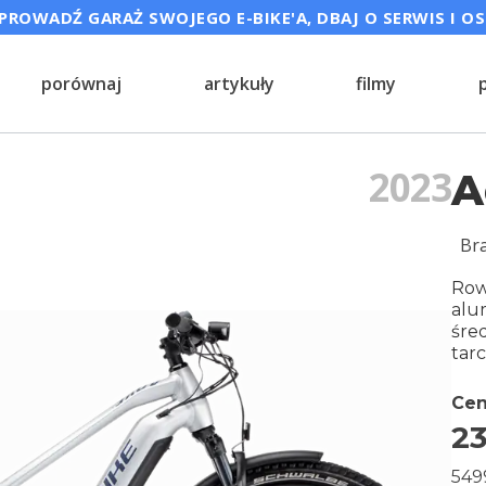
ROWADŹ GARAŻ SWOJEGO E-BIKE'A, DBAJ O SERWIS I O
porównaj
artykuły
filmy
2023
A
Br
Row
alu
śre
tar
Cen
23
549