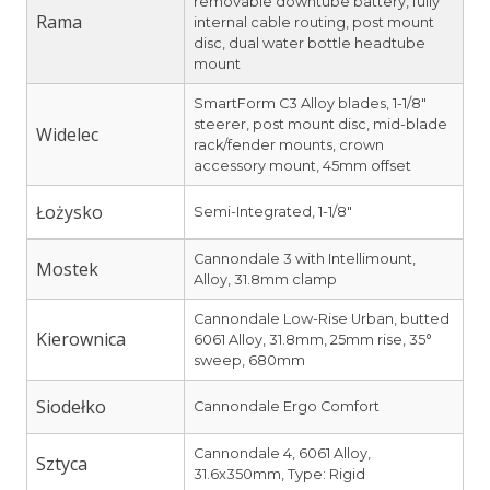
removable downtube battery, fully
Rama
internal cable routing, post mount
disc, dual water bottle headtube
mount
SmartForm C3 Alloy blades, 1-1/8″
steerer, post mount disc, mid-blade
Widelec
rack/fender mounts, crown
accessory mount, 45mm offset
Łożysko
Semi-Integrated, 1-1/8″
Cannondale 3 with Intellimount,
Mostek
Alloy, 31.8mm clamp
Cannondale Low-Rise Urban, butted
Kierownica
6061 Alloy, 31.8mm, 25mm rise, 35°
sweep, 680mm
Siodełko
Cannondale Ergo Comfort
Cannondale 4, 6061 Alloy,
Sztyca
31.6x350mm, Type: Rigid