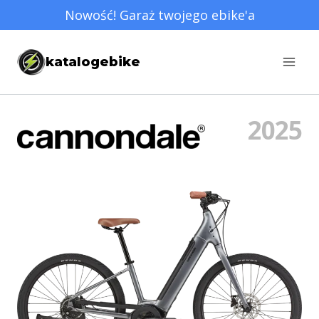
Przejdź
Nowość! Garaż twojego ebike'a
do
treści
katalogebike
2025