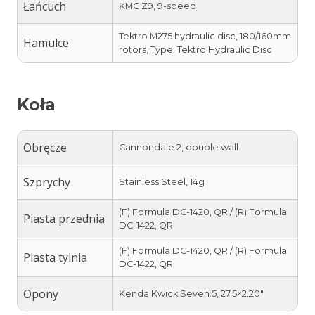
Łańcuch
KMC Z9, 9-speed
Tektro M275 hydraulic disc, 180/160mm
Hamulce
rotors, Type: Tektro Hydraulic Disc
Koła
Obręcze
Cannondale 2, double wall
Szprychy
Stainless Steel, 14g
(F) Formula DC-1420, QR / (R) Formula
Piasta przednia
DC-1422, QR
(F) Formula DC-1420, QR / (R) Formula
Piasta tylnia
DC-1422, QR
Opony
Kenda Kwick Seven.5, 27.5×2.20″