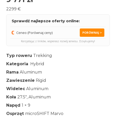
2299 €
Sprawdź najlepsze oferty online:
Ceneo (Porównaj ceny)
PORÓWNAJ >
Korzystając z linków, wspierasz rozwój serwisu. Dziękujemy!
Typ roweru
Trekking
Kategoria
Hybrid
Rama
Aluminum
Zawieszenie
Rigid
Widelec
Aluminum
Koła
27.5″, Aluminum
Napęd
1 × 9
Osprzęt
microSHIFT Marvo