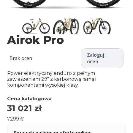
Airok Pro
Zaloguj i
Brak ocen
oceń
Rower elektryczny enduro z pełnym
zawieszeniem 29″ z karbonową ramą i
komponentami wysokiej klasy.
Cena katalogowa
31 021
zł
7299 €
Sprawdź najlepsze oferty online: