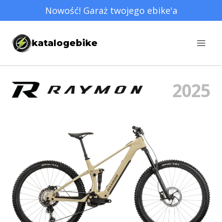
Przejdź
Nowość! Garaż twojego ebike'a
do
treści
katalogebike
2025