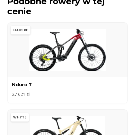
Podobne rowery w tej
cenie
HAIBIKE
Nduro 7
27 621 zł
WHYTE