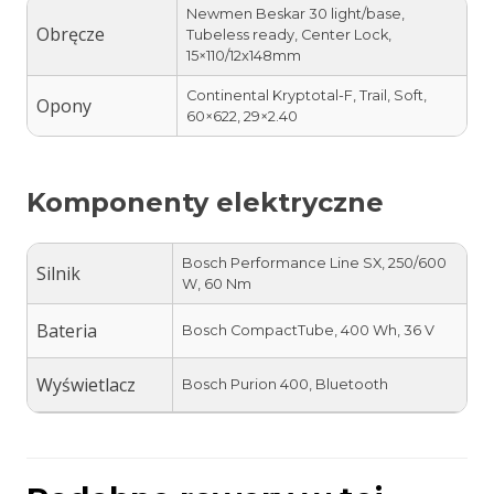
Newmen Beskar 30 light/base,
Obręcze
Tubeless ready, Center Lock,
15×110/12x148mm
Continental Kryptotal-F, Trail, Soft,
Opony
60×622, 29×2.40
Komponenty elektryczne
Bosch Performance Line SX, 250/600
Silnik
W, 60 Nm
Bateria
Bosch CompactTube, 400 Wh, 36 V
Wyświetlacz
Bosch Purion 400, Bluetooth