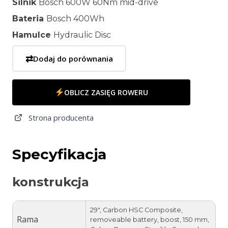
Silnik
Bosch 600W 60Nm mid-drive
Bateria
Bosch 400Wh
Hamulce
Hydraulic Disc
⇄
Dodaj do porównania
OBLICZ ZASIĘG ROWERU
Strona producenta
Specyfikacja
konstrukcja
29″, Carbon HSC Composite,
Rama
removeable battery, boost, 150 mm,