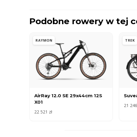
Podobne rowery w tej c
RAYMON
TREK
AirRay 12.0 SE 29x44cm 12S
Suvea
X01
21 246
22 521 zł