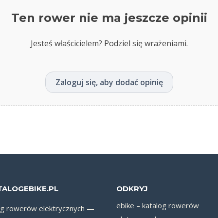
Ten rower nie ma jeszcze opinii
Jesteś właścicielem? Podziel się wrażeniami.
Zaloguj się, aby dodać opinię
TALOGEBIKE.PL
ODKRYJ
ebike – katalog rowerów
og rowerów elektrycznych —