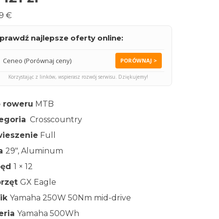
9 €
prawdź najlepsze oferty online:
Ceneo (Porównaj ceny)
PORÓWNAJ >
Korzystając z linków, wspierasz rozwój serwisu. Dziękujemy!
 roweru
MTB
egoria
Crosscountry
ieszenie
Full
ła
29″, Aluminum
pęd
1 × 12
rzęt
GX Eagle
nik
Yamaha 250W 50Nm mid-drive
eria
Yamaha 500Wh