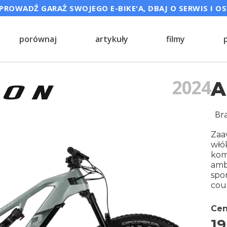
ROWADŹ GARAŻ SWOJEGO E-BIKE'A, DBAJ O SERWIS I O
porównaj
artykuły
filmy
2024
A
Br
Zaa
włó
kom
amb
spo
cou
Cen
19