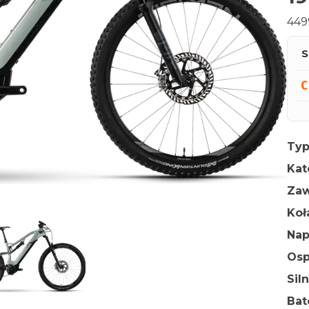
449
S
Typ
Kat
Zaw
Ko
Na
Osp
Sil
Bat