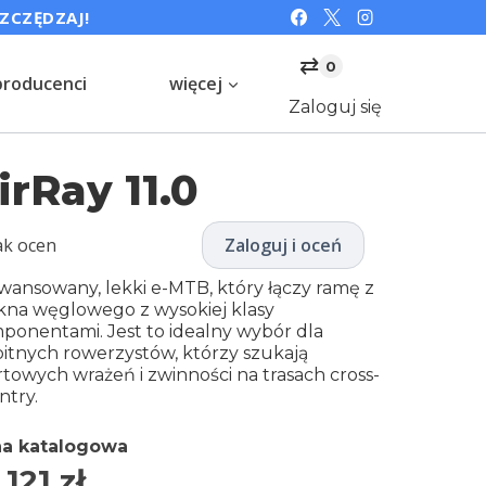
SZCZĘDZAJ!
⇄
0
producenci
więcej
Zaloguj się
irRay 11.0
ak ocen
Zaloguj i oceń
wansowany, lekki e-MTB, który łączy ramę z
kna węglowego z wysokiej klasy
ponentami. Jest to idealny wybór dla
itnych rowerzystów, którzy szukają
rtowych wrażeń i zwinności na trasach cross-
ntry.
a katalogowa
 121
zł