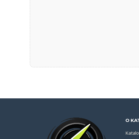
O KA
Katal