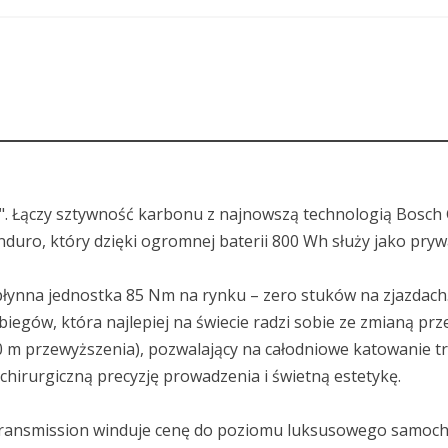
ów". Łączy sztywność karbonu z najnowszą technologią Bos
duro, który dzięki ogromnej baterii 800 Wh służy jako prywa
j płynna jednostka 85 Nm na rynku – zero stuków na zjazdach
ów, która najlepiej na świecie radzi sobie ze zmianą prze
 m przewyższenia), pozwalający na całodniowe katowanie tr
hirurgiczną precyzję prowadzenia i świetną estetykę.
Transmission winduje cenę do poziomu luksusowego samoc