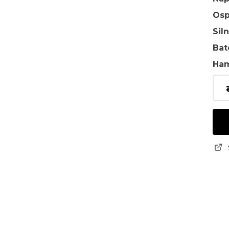
Osp
Sil
Bat
Ha