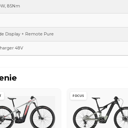
00W, 85Nm
de Display + Remote Pure
Charger 48V
enie
T
FOCUS