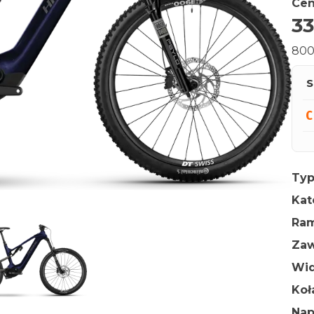
Cen
33
800
S
Typ
Kat
Ra
Zaw
Wid
Ko
Na