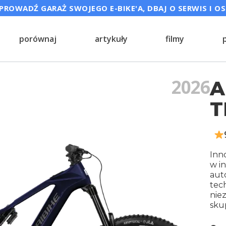
ROWADŹ GARAŻ SWOJEGO E-BIKE'A, DBAJ O SERWIS I O
porównaj
artykuły
filmy
2026
A
T
Inn
w i
aut
tec
nie
skup