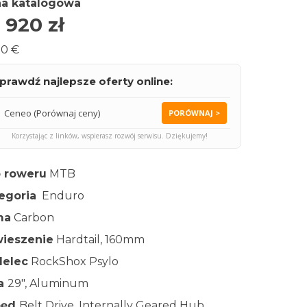
a katalogowa
 920
zł
0 €
prawdź najlepsze oferty online:
Ceneo (Porównaj ceny)
PORÓWNAJ >
Korzystając z linków, wspierasz rozwój serwisu. Dziękujemy!
 roweru
MTB
egoria
Enduro
ma
Carbon
ieszenie
Hardtail, 160mm
elec
RockShox Psylo
ła
29″, Aluminum
pęd
Belt Drive, Internally Geared Hub