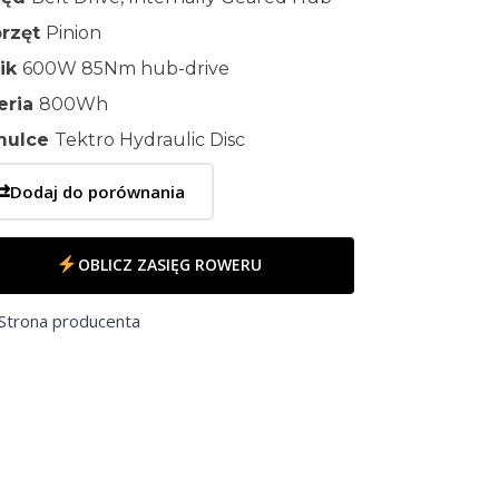
rzęt
Pinion
nik
600W 85Nm hub-drive
eria
800Wh
mulce
Tektro Hydraulic Disc
⇄
Dodaj do porównania
OBLICZ ZASIĘG ROWERU
Strona producenta