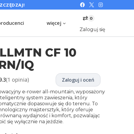
SZCZĘDZAJ!
⇄
0
producenci
więcej
Zaloguj się
LLMTN CF 10
RN/IQ
9.3
(1 opinia)
Zaloguj i oceń
owacyjny e-rower all-mountain, wyposażony
nteligentny system zawieszenia, który
omatycznie dopasowuje się do terenu. To
hnologiczny majstersztyk, który oferuje
zrównaną wydajność i komfort, pozwalając
ić się wyłącznie na jeździe.