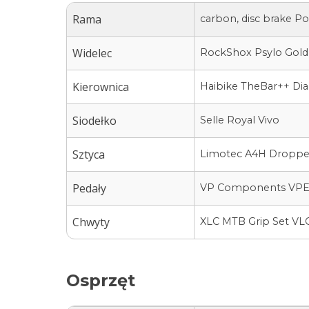
Rama
carbon, disc brake Po
Widelec
RockShox Psylo Gold 
Kierownica
Haibike TheBar++ Di
Siodełko
Selle Royal Vivo
Sztyca
Limotec A4H Dropper,
Pedały
VP Components VPE-5
Chwyty
XLC MTB Grip Set VL
Osprzęt