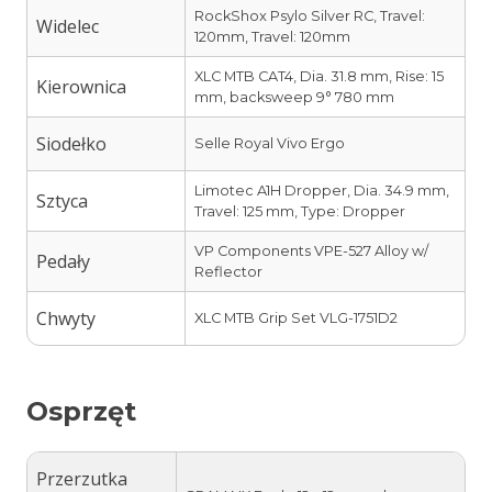
RockShox Psylo Silver RC, Travel:
Widelec
120mm, Travel: 120mm
XLC MTB CAT4, Dia. 31.8 mm, Rise: 15
Kierownica
mm, backsweep 9° 780 mm
Siodełko
Selle Royal Vivo Ergo
Limotec A1H Dropper, Dia. 34.9 mm,
Sztyca
Travel: 125 mm, Type: Dropper
VP Components VPE-527 Alloy w/
Pedały
Reflector
Chwyty
XLC MTB Grip Set VLG-1751D2
Osprzęt
Przerzutka