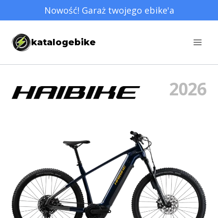
Przejdź
Nowość! Garaż twojego ebike'a
do
treści
katalogebike
2026