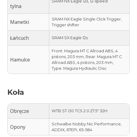
SRAM NX Eagle 12s, 12-speed
tylna
SRAM NX Eagle Single Click Trigger,
Manetki
Trigger shifter
Łańcuch
SRAM SX Eagle 12s
Front: Magura MT C Allroad ABS, 4
pistons, 203 mm, Rear: Magura MT C
Hamulce
Allroad ABS, 4 pistons, 203 mm,
Type: Magura Hydraulic Disc
Koła
Obręcze
WTB ST i30 TCS 2.0 27.5″ 32H
Schwalbe Nobby Nic Performance,
Opony
ADDIX, 67EPI, 65-584