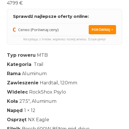
4799 €
Sprawdź najlepsze oferty online:
Ceneo (Porównaj ceny)
PORÓWNAJ >
Korzystając z linków, wspierasz rozwój serwisu. Dziękujemy!
Typ roweru
MTB
Kategoria
Trail
Rama
Aluminum
Zawieszenie
Hardtail, 120mm
Widelec
RockShox Psylo
Koła
27.5″, Aluminum
Napęd
1 × 12
Osprzęt
NX Eagle
Silnik
Bosch 600W 85Nm mid-drive