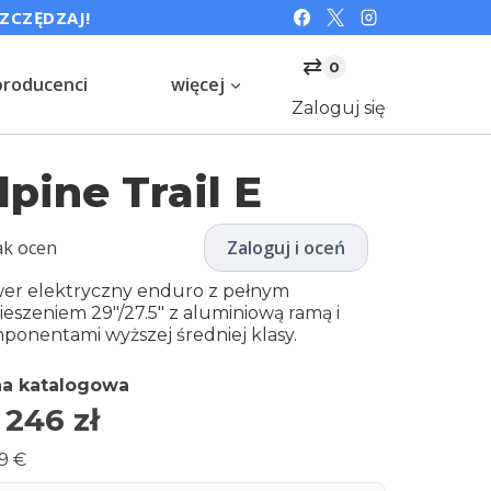
SZCZĘDZAJ!
⇄
0
producenci
więcej
Zaloguj się
lpine Trail E
ak ocen
Zaloguj i oceń
er elektryczny enduro z pełnym
ieszeniem 29″/27.5″ z aluminiową ramą i
ponentami wyższej średniej klasy.
a katalogowa
 246
zł
9 €