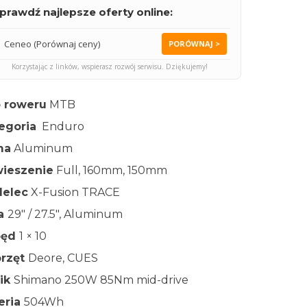
prawdź najlepsze oferty online:
Ceneo (Porównaj ceny)
PORÓWNAJ >
Korzystając z linków, wspierasz rozwój serwisu. Dziękujemy!
 roweru
MTB
egoria
Enduro
ma
Aluminum
ieszenie
Full, 160mm, 150mm
elec
X-Fusion TRACE
ła
29″ / 27.5″, Aluminum
pęd
1 × 10
rzęt
Deore, CUES
nik
Shimano 250W 85Nm mid-drive
eria
504Wh