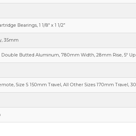
tridge Bearings, 1 1/8″ x 1 1/2”
oy, 35mm
61 Double Butted Aluminum, 780mm Width, 28mm Rise, 5º Up,
Remote, Size S 150mm Travel, All Other Sizes 170mm Travel, 
n