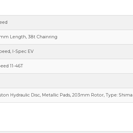
eed
mm Length, 38t Chainring
peed, I-Spec EV
eed 11-46T
ton Hydraulic Disc, Metallic Pads, 203mm Rotor, Type: Shima