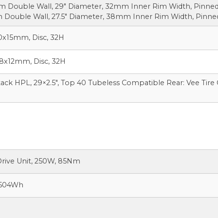
m Double Wall, 29″ Diameter, 32mm Inner Rim Width, Pinned J
 Double Wall, 27.5″ Diameter, 38mm Inner Rim Width, Pinned 
0x15mm, Disc, 32H
8x12mm, Disc, 32H
Attack HPL, 29×2.5″, Top 40 Tubeless Compatible Rear: Vee Ti
rive Unit, 250W, 85Nm
 504Wh