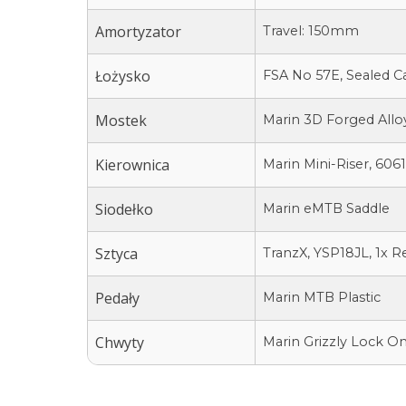
Amortyzator
Travel: 150mm
Łożysko
FSA No 57E, Sealed Car
Mostek
Marin 3D Forged All
Kierownica
Marin Mini-Riser, 60
Siodełko
Marin eMTB Saddle
Sztyca
TranzX, YSP18JL, 1x 
Pedały
Marin MTB Plastic
Chwyty
Marin Grizzly Lock O