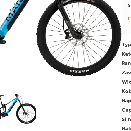
S
Typ
Kat
Ra
Zaw
Wid
Ko
Na
Osp
Sil
Bat