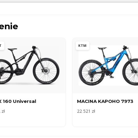
enie
T
KTM
 160 Universal
MACINA KAPOHO 7973
 zł
22 521 zł