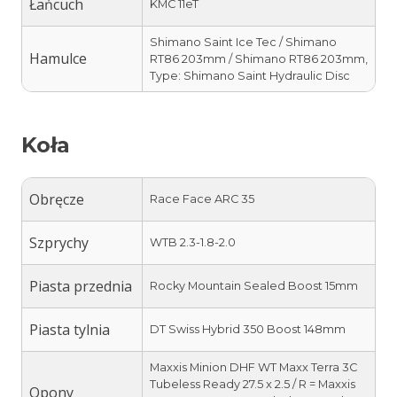
Łańcuch
KMC 11eT
Shimano Saint Ice Tec / Shimano
Hamulce
RT86 203mm / Shimano RT86 203mm,
Type: Shimano Saint Hydraulic Disc
Koła
Obręcze
Race Face ARC 35
Szprychy
WTB 2.3-1.8-2.0
Piasta przednia
Rocky Mountain Sealed Boost 15mm
Piasta tylnia
DT Swiss Hybrid 350 Boost 148mm
Maxxis Minion DHF WT Maxx Terra 3C
Tubeless Ready 27.5 x 2.5 / R = Maxxis
Opony