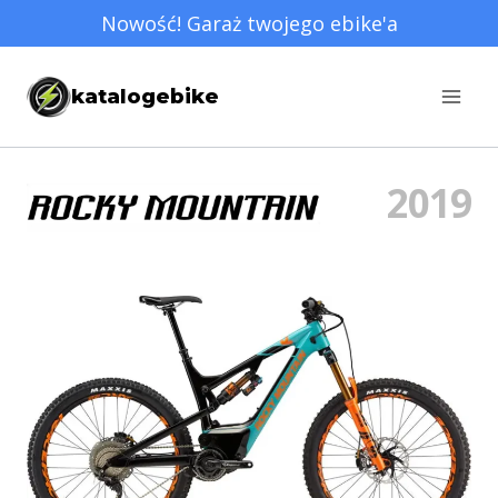
Przejdź
Nowość! Garaż twojego ebike'a
do
treści
katalogebike
2019