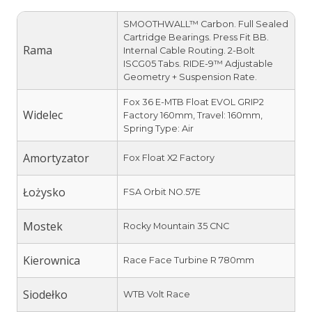
SMOOTHWALL™ Carbon. Full Sealed
Cartridge Bearings. Press Fit BB.
Rama
Internal Cable Routing. 2-Bolt
ISCG05 Tabs. RIDE-9™ Adjustable
Geometry + Suspension Rate.
Fox 36 E-MTB Float EVOL GRIP2
Widelec
Factory 160mm, Travel: 160mm,
Spring Type: Air
Amortyzator
Fox Float X2 Factory
Łożysko
FSA Orbit NO.57E
Mostek
Rocky Mountain 35 CNC
Kierownica
Race Face Turbine R 780mm
Siodełko
WTB Volt Race