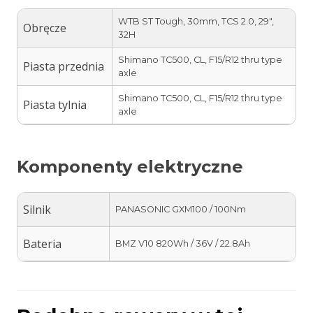
WTB ST Tough, 30mm, TCS 2.0, 29″,
Obręcze
32H
Shimano TC500, CL, F15/R12 thru type
Piasta przednia
axle
Shimano TC500, CL, F15/R12 thru type
Piasta tylnia
axle
Komponenty elektryczne
Silnik
PANASONIC GXM100 / 100Nm
Bateria
BMZ V10 820Wh / 36V / 22.8Ah