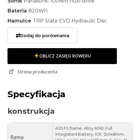
Silnik
Panasonic 100Nm hub-drive
Bateria
820Wh
Hamulce
TRP Slate EVO Hydraulic Disc
⇄
Dodaj do porównania
OBLICZ ZASIĘG ROWERU
Strona producenta
Specyfikacja
konstrukcja
A35 FS frame, Alloy 6061, Full
Integrated Battery, ICR, 12x148mm,
Rama