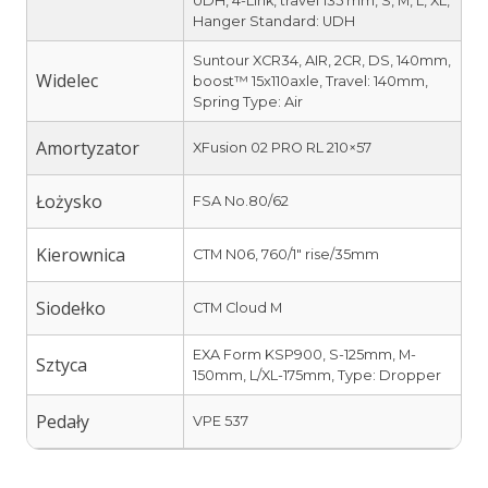
UDH, 4-Link, travel 135 mm, S, M, L, XL,
Hanger Standard: UDH
Suntour XCR34, AIR, 2CR, DS, 140mm,
Widelec
boost™ 15x110axle, Travel: 140mm,
Spring Type: Air
Amortyzator
XFusion 02 PRO RL 210×57
Łożysko
FSA No.80/62
Kierownica
CTM N06, 760/1″ rise/35mm
Siodełko
CTM Cloud M
EXA Form KSP900, S-125mm, M-
Sztyca
150mm, L/XL-175mm, Type: Dropper
Pedały
VPE 537