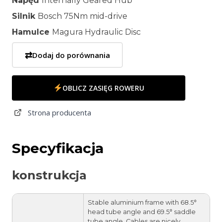
Napęd
Internally Geared Hub
Silnik
Bosch 75Nm mid-drive
Hamulce
Magura Hydraulic Disc
⇄
Dodaj do porównania
OBLICZ ZASIĘG ROWERU
Strona producenta
Specyfikacja
konstrukcja
Stable aluminium frame with 68.5°
head tube angle and 69.5° saddle
tube angle. Cables are nicely