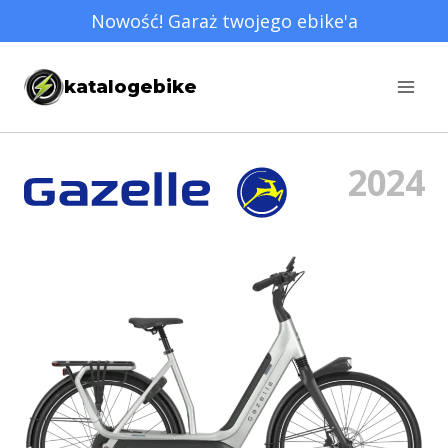
Przejdź
Nowość! Garaż twojego ebike'a
do
treści
katalogebike
2024