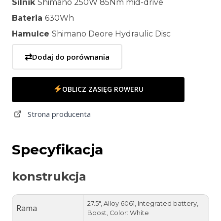
Silnik
Shimano 250W 85Nm mid-drive
Bateria
630Wh
Hamulce
Shimano Deore Hydraulic Disc
⇄
Dodaj do porównania
OBLICZ ZASIĘG ROWERU
Strona producenta
Specyfikacja
konstrukcja
27.5″, Alloy 6061, Integrated battery,
Rama
Boost, Color: White