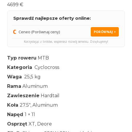
4699 €
Sprawdź najlepsze oferty online:
Ceneo (Porównaj ceny)
PORÓWNAJ >
Korzystając z linków, wspierasz rozwój serwisu. Dziękujemy!
Typ roweru
MTB
Kategoria
Cyclocross
Waga
25,5 kg
Rama
Aluminum
Zawieszenie
Hardtail
Koła
27.5″, Aluminum
Napęd
1 × 11
Osprzęt
XT, Deore