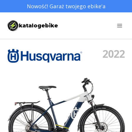
Przejdź
Nowość! Garaż twojego ebike'a
do
treści
katalogebike
2022