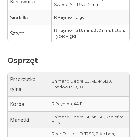
Kierownica
Sweep: 9 °, Rise: 12 mm
Siodełko
R Raymon Ergo
R Raymon, 31,6 mm, 350 mm, Patent,
Sztyca
Type: Rigid
Osprzęt
Przerzutka
Shimano Deore LG, RD-M5130,
Shadow Plus, 10-S
tylna
Korba
R Raymon, 44 T
Shimano Deore, SL-M5130, Rapidfire
Manetki
Plus
Rear: Tektro HD-T280, 2-Kolben,