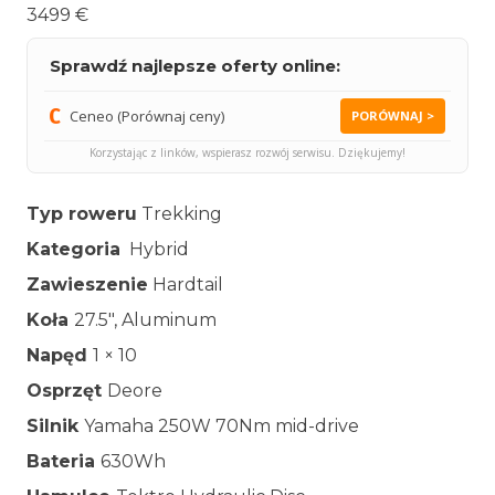
3499 €
Sprawdź najlepsze oferty online:
Ceneo (Porównaj ceny)
PORÓWNAJ >
Korzystając z linków, wspierasz rozwój serwisu. Dziękujemy!
Typ roweru
Trekking
Kategoria
Hybrid
Zawieszenie
Hardtail
Koła
27.5″, Aluminum
Napęd
1 × 10
Osprzęt
Deore
Silnik
Yamaha 250W 70Nm mid-drive
Bateria
630Wh