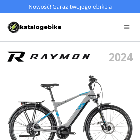
Przejdź
Nowość! Garaż twojego ebike'a
do
treści
katalogebike
2024