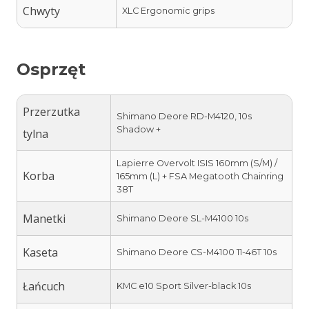
Chwyty
XLC Ergonomic grips
Osprzęt
Przerzutka
Shimano Deore RD-M4120, 10s
Shadow +
tylna
Lapierre Overvolt ISIS 160mm (S/M) /
Korba
165mm (L) + FSA Megatooth Chainring
38T
Manetki
Shimano Deore SL-M4100 10s
Kaseta
Shimano Deore CS-M4100 11-46T 10s
Łańcuch
KMC e10 Sport Silver-black 10s