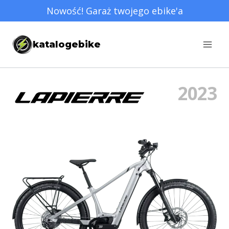
Przejdź
Nowość! Garaż twojego ebike'a
do
treści
katalogebike
2023