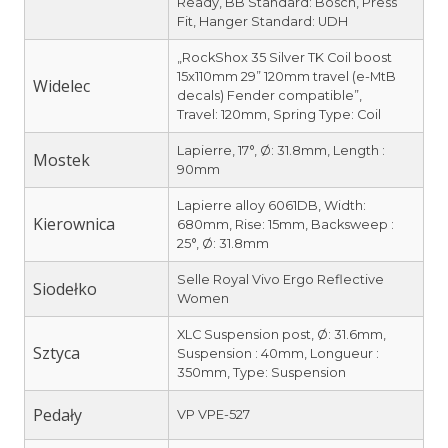
Ready, BB Standard: Bosch, Press
Fit, Hanger Standard: UDH
„RockShox 35 Silver TK Coil boost
15x110mm 29” 120mm travel (e-MtB
Widelec
decals) Fender compatible”,
Travel: 120mm, Spring Type: Coil
Lapierre, 17°, Ø: 31.8mm, Length :
Mostek
90mm
Lapierre alloy 6061DB, Width:
Kierownica
680mm, Rise: 15mm, Backsweep :
25°, Ø: 31.8mm
Selle Royal Vivo Ergo Reflective
Siodełko
Women
XLC Suspension post, Ø: 31.6mm,
Sztyca
Suspension : 40mm, Longueur :
350mm, Type: Suspension
Pedały
VP VPE-527