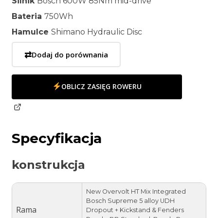
Silnik
Bosch 600W 85Nm mid-drive
Bateria
750Wh
Hamulce
Shimano Hydraulic Disc
⇄
Dodaj do porównania
OBLICZ ZASIĘG ROWERU
Specyfikacja
konstrukcja
New Overvolt HT Mix Integrated
Bosch Supreme 5 alloy UDH
Rama
Dropout + Kickstand & Fenders