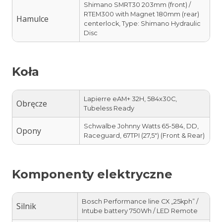
Shimano SMRT30 203mm (front) /
RTEM300 with Magnet 180mm (rear)
Hamulce
centerlock, Type: Shimano Hydraulic
Disc
Koła
Lapierre eAM+ 32H, 584x30C,
Obręcze
Tubeless Ready
Schwalbe Johnny Watts 65-584, DD,
Opony
Raceguard, 67TPI (27,5″) (Front & Rear)
Komponenty elektryczne
Bosch Performance line CX „25kph” /
Silnik
Intube battery 750Wh / LED Remote