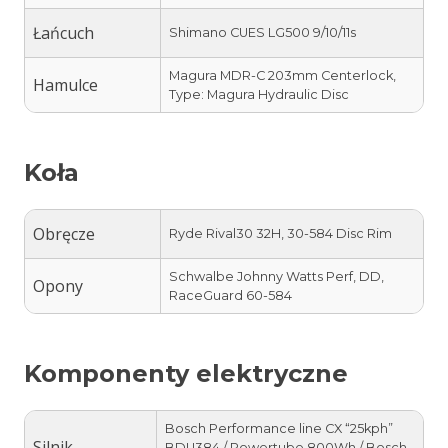
Łańcuch
Shimano CUES LG500 9/10/11s
Magura MDR-C 203mm Centerlock,
Hamulce
Type: Magura Hydraulic Disc
Koła
Obręcze
Ryde Rival30 32H, 30-584 Disc Rim
Schwalbe Johnny Watts Perf, DD,
Opony
RaceGuard 60-584
Komponenty elektryczne
Bosch Performance line CX “25kph”
Silnik
BDU384 / Powertube 800Wh / Bosch