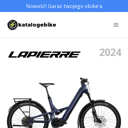
Przejdź
Nowość! Garaż twojego ebike'a
do
treści
katalogebike
2024