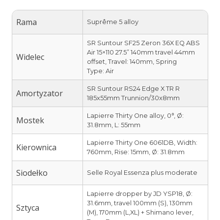
Rama
Suprême 5 alloy
SR Suntour SF25 Zeron 36X EQ ABS
Air 15×110 27.5” 140mm travel 44mm
Widelec
offset, Travel: 140mm, Spring
Type: Air
SR Suntour RS24 Edge X TR R
Amortyzator
185x55mm Trunnion/30x8mm
Lapierre Thirty One alloy, 0°, Ø:
Mostek
31.8mm, L: 55mm
Lapierre Thirty One 6061DB, Width:
Kierownica
760mm, Rise: 15mm, Ø: 31.8mm
Siodełko
Selle Royal Essenza plus moderate
Lapierre dropper by JD YSP18, Ø:
31.6mm, travel 100mm (S), 130mm
Sztyca
(M), 170mm (L,XL) + Shimano lever,