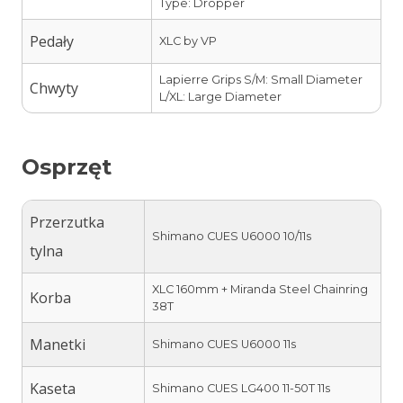
Type: Dropper
Pedały
XLC by VP
Lapierre Grips S/M: Small Diameter
Chwyty
L/XL: Large Diameter
Osprzęt
Przerzutka
Shimano CUES U6000 10/11s
tylna
XLC 160mm + Miranda Steel Chainring
Korba
38T
Manetki
Shimano CUES U6000 11s
Kaseta
Shimano CUES LG400 11-50T 11s