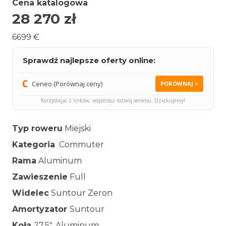
Cena katalogowa
28 270
zł
6699 €
Sprawdź najlepsze oferty online:
Ceneo (Porównaj ceny)
PORÓWNAJ >
Korzystając z linków, wspierasz rozwój serwisu. Dziękujemy!
Typ roweru
Miejski
Kategoria
Commuter
Rama
Aluminum
Zawieszenie
Full
Widelec
Suntour Zeron
Amortyzator
Suntour
Koła
27.5″, Aluminum