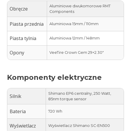
Aluminiowe dwukomorowe RMT
Obręcze
Components
Piasta przednia
Aluminiowa 15mm / 110mm
Piasta tylnia
Aluminiowa 12mm / 148mm
Opony
VeeTire Crown Gem 29×2.30″
Komponenty elektryczne
Shimano EP6 centralny, 250 Watt,
Silnik
85nm torque sensor
Bateria
720 Wh
Wyświetlacz
Wyświetlacz Shimano SC-EN500