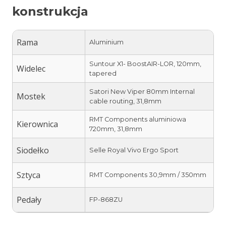
konstrukcja
Rama
Aluminium
Suntour X1- BoostAIR-LOR, 120mm,
Widelec
tapered
Satori New Viper 80mm Internal
Mostek
cable routing, 31,8mm
RMT Components aluminiowa
Kierownica
720mm, 31,8mm
Siodełko
Selle Royal Vivo Ergo Sport
Sztyca
RMT Components 30,9mm / 350mm
Pedały
FP-868ZU