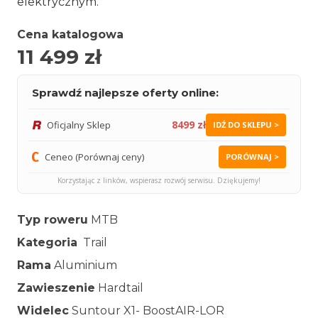
elektrycznym.
Cena katalogowa
11 499
zł
Sprawdź najlepsze oferty online:
8499 zł
Oficjalny Sklep
IDŹ DO SKLEPU >
Ceneo (Porównaj ceny)
PORÓWNAJ >
Korzystając z linków, wspierasz rozwój serwisu. Dziękujemy!
Typ roweru
MTB
Kategoria
Trail
Rama
Aluminium
Zawieszenie
Hardtail
Widelec
Suntour X1- BoostAIR-LOR