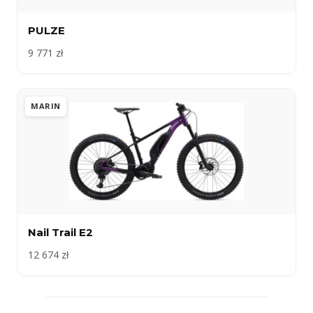
PULZE
9 771 zł
MARIN
Nail Trail E2
12 674 zł