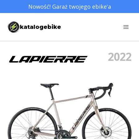
Przejdź
Nowość! Garaż twojego ebike'a
do
treści
katalogebike
2022