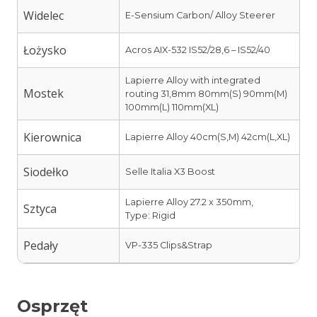
Widelec
E-Sensium Carbon/ Alloy Steerer
Łożysko
Acros AIX-532 IS52/28,6 – IS52/40
Lapierre Alloy with integrated
Mostek
routing 31,8mm 80mm(S) 90mm(M)
100mm(L) 110mm(XL)
Kierownica
Lapierre Alloy 40cm(S,M) 42cm(L,XL)
Siodełko
Selle Italia X3 Boost
Lapierre Alloy 27.2 x 350mm,
Sztyca
Type: Rigid
Pedały
VP-335 Clips&Strap
Osprzęt