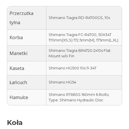
Przerzutka
Shimano Tiagra RD-R4700GS, 10s
tylna
Shimano Tiagra FC-R4700, 50X34T
Korba
170mm(XS,S) 172.5mm(M), 175mm(L,XL)
Shimano Tiagra BR4720 2x10s Flat
Manetki
Mount w/o Fin
Kaseta
Shimano HG500 10s 11-34T
Łańcuch
Shimano HG54
Shimano RT66SS 160mm 6 Bolts,
Hamulce
Type: Shimano Hydraulic Disc
Koła