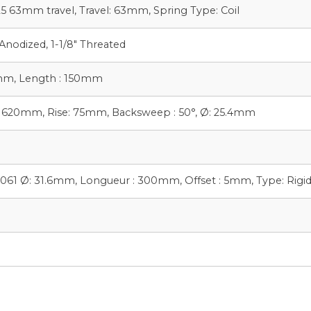
63mm travel, Travel: 63mm, Spring Type: Coil
Anodized, 1-1/8″ Threated
.4mm, Length : 150mm
h: 620mm, Rise: 75mm, Backsweep : 50°, Ø: 25.4mm
061 Ø: 31.6mm, Longueur : 300mm, Offset : 5mm, Type: Rigi