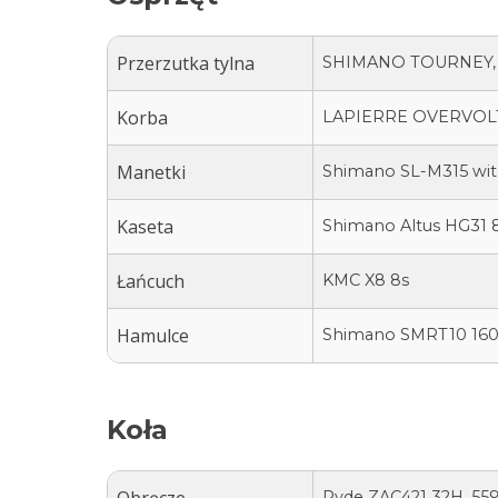
Przerzutka tylna
SHIMANO TOURNEY, R
Korba
LAPIERRE OVERVOLT
Manetki
Shimano SL-M315 with 
Kaseta
Shimano Altus HG31 8
Łańcuch
KMC X8 8s
Hamulce
Shimano SMRT10 160m
Koła
Obręcze
Ryde ZAC421 32H, 559x