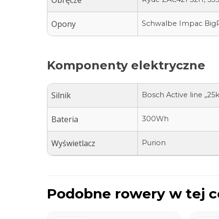
Opony
Schwalbe Impac BigPac
Komponenty elektryczne
Silnik
Bosch Active line „25
Bateria
300Wh
Wyświetlacz
Purion
Podobne rowery w tej c