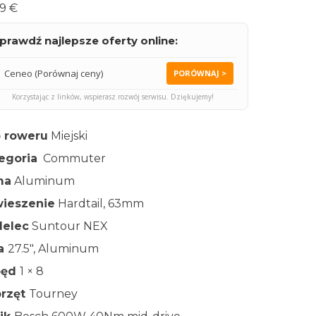
9 €
prawdź najlepsze oferty online:
Ceneo (Porównaj ceny)
PORÓWNAJ >
Korzystając z linków, wspierasz rozwój serwisu. Dziękujemy!
 roweru
Miejski
egoria
Commuter
ma
Aluminum
ieszenie
Hardtail, 63mm
elec
Suntour NEX
ła
27.5″, Aluminum
pęd
1 × 8
rzęt
Tourney