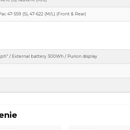
 47-559 (S), 47-622 (M/L) (Front & Rear)
kph” / External battery 300Wh / Purion display
enie