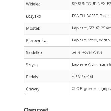
Widelec
SR SUNTOUR NEX-E25 
Łożysko
FSA TH-805ST, Black 
Mostek
Lapierre, 35°, Ø: 25
Kierownica
Lapierre Steel, Widt
Siodełko
Selle Royal Wave
Sztyca
Lapierre Aluminium 6
Pedały
VP VPE-461
Chwyty
XLC Ergonomic grips
Osprzęt