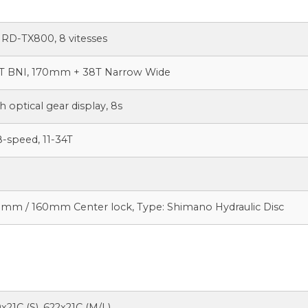
D-TX800, 8 vitesses
 BNI, 170mm + 38T Narrow Wide
optical gear display, 8s
-speed, 11-34T
m / 160mm Center lock, Type: Shimano Hydraulic Disc
21C (S), 622x21C (M/L)