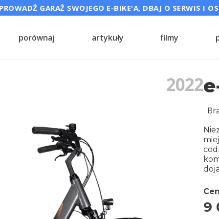
ROWADŹ GARAŻ SWOJEGO E-BIKE'A, DBAJ O SERWIS I O
porównaj
artykuły
filmy
2022
e
Br
Nie
mie
codz
kom
doj
Cen
9 