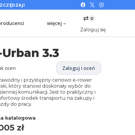
SZCZĘDZAJ!
⇄
0
producenci
więcej
Zaloguj się
-Urban 3.3
ak ocen
Zaloguj i oceń
zawodny i przystępny cenowo e-rower
jski, który stanowi doskonały wybór do
iennej komunikacji. Jest to praktyczny i
fortowy środek transportu na zakupy i
azdy do pracy.
a katalogowa
005
zł