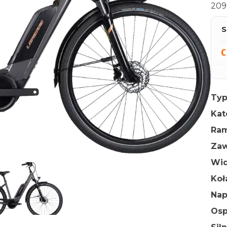
209
S
Typ
Kat
Ra
Zaw
Wid
Ko
Na
Osp