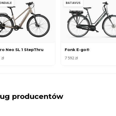
ONDALE
BATAVUS
ro Neo SL 1 StepThru
Fonk E-go®
 zł
7 592 zł
dług producentów