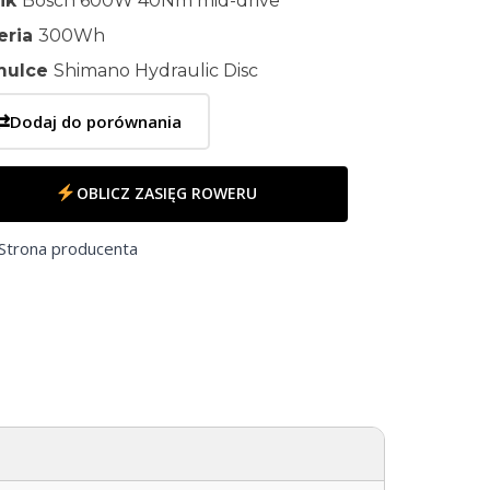
nik
Bosch 600W 40Nm mid-drive
eria
300Wh
mulce
Shimano Hydraulic Disc
⇄
Dodaj do porównania
OBLICZ ZASIĘG ROWERU
Strona producenta