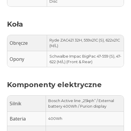
Disc
Koła
Ryde ZAC421 32H, 559x21C (S), 622x21C
Obręcze
(M/L)
Schwalbe Impac BigPac 47-559 (S), 47-
Opony
622 (M/L) (Front & Rear)
Komponenty elektryczne
Bosch Active line „25kph” / External
Silnik
battery 400Wh / Purion display
Bateria
400Wh