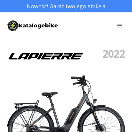
Przejdź
Nowość! Garaż twojego ebike'a
do
treści
katalogebike
2022