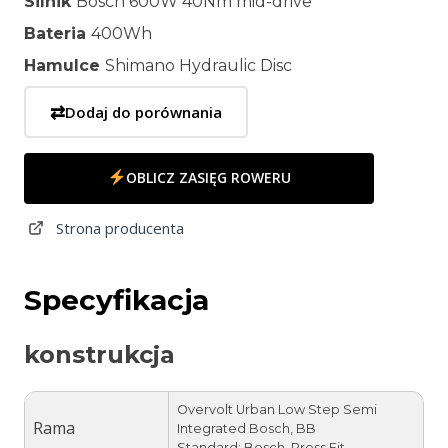
Silnik
Bosch 600W 40Nm mid-drive
Bateria
400Wh
Hamulce
Shimano Hydraulic Disc
⇄
Dodaj do porównania
OBLICZ ZASIĘG ROWERU
Strona producenta
Specyfikacja
konstrukcja
Overvolt Urban Low Step Semi
Rama
Integrated Bosch, BB
Standard: Bosch, Press Fit