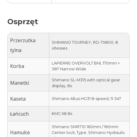
Osprzęt
Przerzutka
SHIMANO TOURNEY, RD-TX800, 8
vitesses
tylna
LAPIERRE OVERVOLT BNI, 170mm +
Korba
38T Narrow Wide
Shimano SL-M315 with optical gear
Manetki
display, 8s
Kaseta
Shimano Altus HG31 8-speed, 11-34T
Łańcuch
KMC X8 8s
Shimano SMRT10 160mm / 160mm
Hamulce
Center lock, Type: Shimano Hydraulic