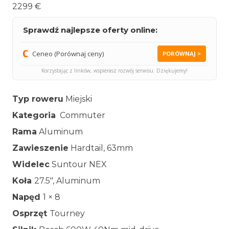
2299 €
Sprawdź najlepsze oferty online:
Ceneo (Porównaj ceny)
PORÓWNAJ >
Korzystając z linków, wspierasz rozwój serwisu. Dziękujemy!
Typ roweru
Miejski
Kategoria
Commuter
Rama
Aluminum
Zawieszenie
Hardtail, 63mm
Widelec
Suntour NEX
Koła
27.5″, Aluminum
Napęd
1 × 8
Osprzęt
Tourney