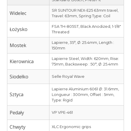
SR SUNTOUR NEX-E25 63mm travel,
Widelec
Travel: 63mm, Spring Type: Coil
FSA TH-805ST, Black Anodized, 1-1/8″
Łożysko
Threated
Lapierre, 35°, Ø: 25.4mm, Length :
Mostek
150mm
Lapierre Steel, Width: 620mm, Rise:
Kierownica
75mm, Backsweep : 50°, Ø: 25.4mm
Siodełko
Selle Royal Wave
Lapierre Aluminium 6061 Ø: 31.6mm,
Sztyca
Longueur : 300mm, Offset : 5mm,
Type: Rigid
Pedały
VP VPE-461
Chwyty
XLC Ergonomic grips