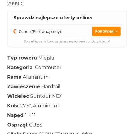
2999 €
Sprawdź najlepsze oferty online:
Ceneo (Porównaj ceny)
PORÓWNAJ >
Korzystając z linków, wspierasz rozwój serwisu. Dziękujemy!
Typ roweru
Miejski
Kategoria
Commuter
Rama
Aluminum
Zawieszenie
Hardtail
Widelec
Suntour NEX
Koła
27.5″, Aluminum
Napęd
1 × 11
Osprzęt
CUES