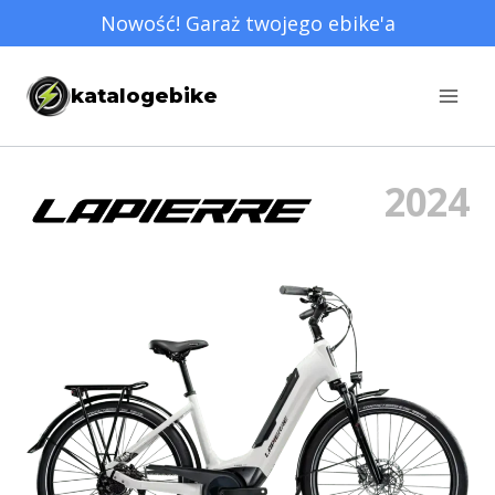
Przejdź
Nowość! Garaż twojego ebike'a
do
treści
katalogebike
2024