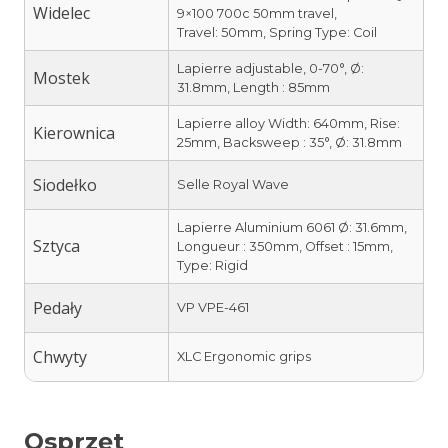
Widelec
9×100 700c 50mm travel,
Travel: 50mm, Spring Type: Coil
Lapierre adjustable, 0-70°, Ø:
Mostek
31.8mm, Length : 85mm
Lapierre alloy Width: 640mm, Rise:
Kierownica
25mm, Backsweep : 35°, Ø: 31.8mm
Siodełko
Selle Royal Wave
Lapierre Aluminium 6061 Ø: 31.6mm,
Sztyca
Longueur : 350mm, Offset : 15mm,
Type: Rigid
Pedały
VP VPE-461
Chwyty
XLC Ergonomic grips
Osprzęt