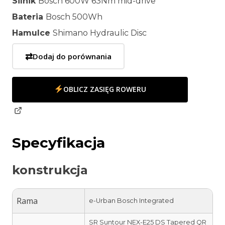
Silnik
Bosch 600W 63Nm mid-drive
Bateria
Bosch 500Wh
Hamulce
Shimano Hydraulic Disc
⇄
Dodaj do porównania
OBLICZ ZASIĘG ROWERU
Specyfikacja
konstrukcja
Rama
e-Urban Bosch Integrated
SR Suntour NEX-E25 DS Tapered QR