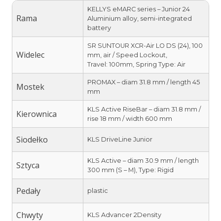
KELLYS eMARC series – Junior 24
Rama
Aluminium alloy, semi-integrated
battery
SR SUNTOUR XCR-Air LO DS (24), 100
Widelec
mm, air / Speed Lockout,
Travel: 100mm, Spring Type: Air
PROMAX – diam 31.8 mm / length 45
Mostek
mm
KLS Active RiseBar – diam 31.8 mm /
Kierownica
rise 18 mm / width 600 mm
Siodełko
KLS DriveLine Junior
KLS Active – diam 30.9 mm / length
Sztyca
300 mm (S – M), Type: Rigid
Pedały
plastic
Chwyty
KLS Advancer 2Density