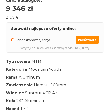
Cena katalogowa
9 346
zł
2199 €
Sprawdź najlepsze oferty online:
Ceneo (Porównaj ceny)
PORÓWNAJ >
Korzystając z linków, wspierasz rozwój serwisu. Dziękujemy!
Typ roweru
MTB
Kategoria
Mountain Youth
Rama
Aluminum
Zawieszenie
Hardtail, 100mm
Widelec
Suntour XCR Air
Koła
24″, Aluminum
Napęd
1 × 9