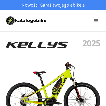
Przejdź
Nowość! Garaż twojego ebike'a
do
treści
katalogebike
2025