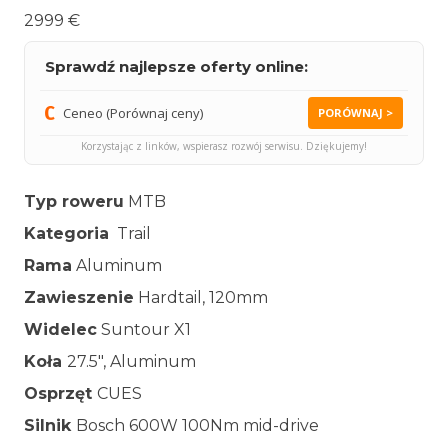
2999 €
Sprawdź najlepsze oferty online:
Ceneo (Porównaj ceny)
PORÓWNAJ >
Korzystając z linków, wspierasz rozwój serwisu. Dziękujemy!
Typ roweru
MTB
Kategoria
Trail
Rama
Aluminum
Zawieszenie
Hardtail, 120mm
Widelec
Suntour X1
Koła
27.5″, Aluminum
Osprzęt
CUES
Silnik
Bosch 600W 100Nm mid-drive