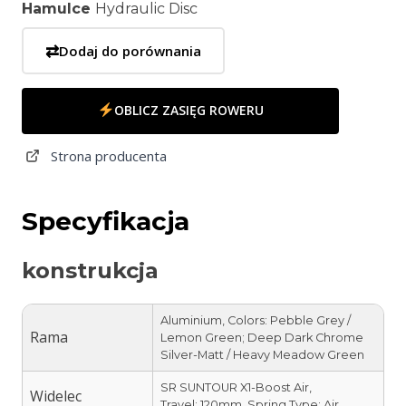
Hamulce
Hydraulic Disc
⇄
Dodaj do porównania
OBLICZ ZASIĘG ROWERU
Strona producenta
Specyfikacja
konstrukcja
Aluminium, Colors: Pebble Grey /
Rama
Lemon Green; Deep Dark Chrome
Silver-Matt / Heavy Meadow Green
SR SUNTOUR X1-Boost Air,
Widelec
Travel: 120mm, Spring Type: Air