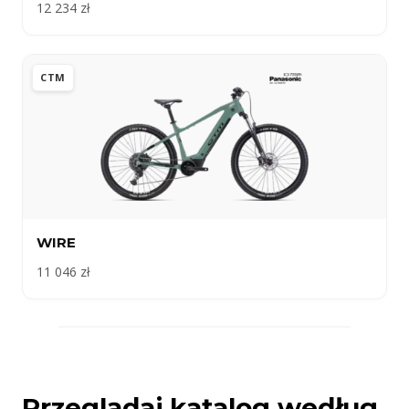
12 234 zł
CTM
WIRE
11 046 zł
Przeglądaj katalog według